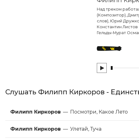
Над треком работал
(Композитор), Дмит
слов), Юрий Дружко
Константин Листов 
Гельды-Мурат Осма
Слушать Филипп Киркоров - Единст
Филипп Киркоров
—
Посмотри, Какое Лето
Филипп Киркоров
—
Улетай, Туча