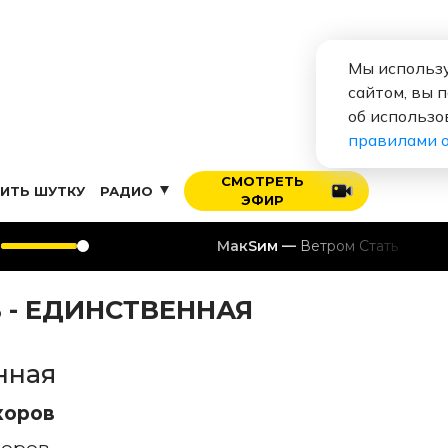
Мы использу
сайтом, вы 
об использо
правилами 
СМОТРЕТЬ
ИТЬ ШУТКУ
РАДИО
ЭФИР
МакSим
Ветром Стать
 - ЕДИНСТВЕННАЯ
нная
коров
оров