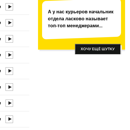
А у нас курьеров начальник
отдела ласково называет
топ-топ менеджерами...
ХОЧУ ЕЩЁ ШУТКУ