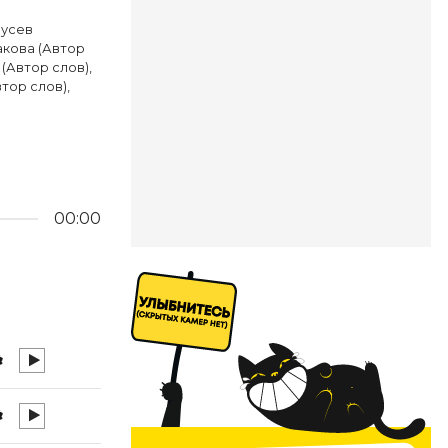
Русев
акова (Автор
(Автор слов),
тор слов),
00:00