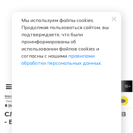
Мы используем файлы cookies.
Продолжая пользоваться сайтом, вы
подтверждаете, что были
проинформированы об
использовании файлов cookies и
согласны с нашими
правилами
обработки персональных данных
.
16+
Алена Апина
Лунные Ночи
Москва 88.7 FM
СМОТРЕТЬ ЭФИР
Номер прямого эфира
8 (495) 229 29 09
СЛУШАТЬ АЛЕКСАНДР АЙВАЗОВ
- БАБОЧКА-ЛУНА