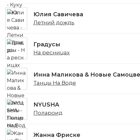
Юлия Савичева
Летний дождь
Градусы
На ресницах
Инна Маликова & Новые Самоцв
Танцы На Воде
NYUSHA
Полароид
Жанна Фриске