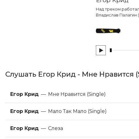
Над треком работали
Владислав Палагин 
Слушать Егор Крид - Мне Нравится (
Егор Крид
—
Мне Нравится (Single)
Егор Крид
—
Мало Так Мало (Single)
Егор Крид
—
Слеза