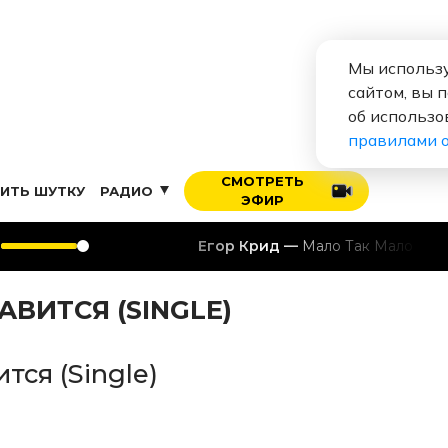
Мы использу
сайтом, вы 
об использо
правилами 
СМОТРЕТЬ
ИТЬ ШУТКУ
РАДИО
ЭФИР
Егор Крид
Мало Так Мало (Single)
АВИТСЯ (SINGLE)
тся (Single)