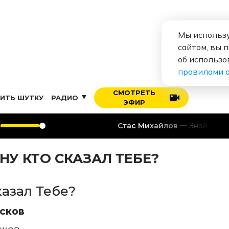
Мы использу
сайтом, вы 
об использо
правилами 
СМОТРЕТЬ
ИТЬ ШУТКУ
РАДИО
ЭФИР
Стас Михайлов
Знай
НУ КТО СКАЗАЛ ТЕБЕ?
казал Тебе?
сков
сков