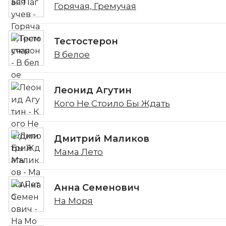
Горячая, Гремучая
Тестостерон
В белое
Леонид Агутин
Кого Не Стоило Бы Ждать
Дмитрий Маликов
Мама Лето
Анна Семенович
На Моря