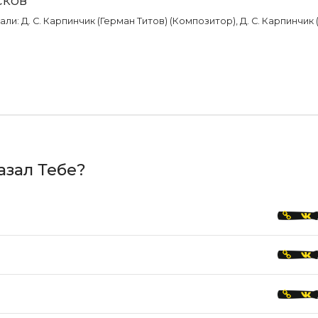
и: Д. С. Карпинчик (Герман Титов) (Композитор), Д. С. Карпинчик 
азал Тебе?