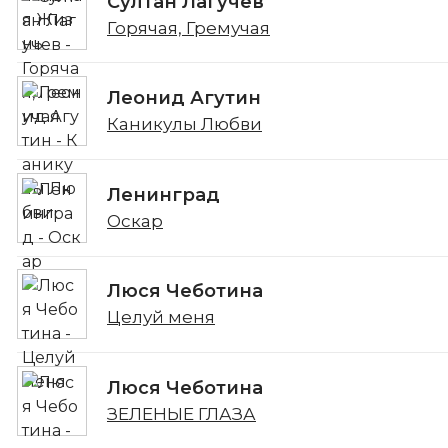
Султан Лагучев
Горячая, Гремучая
Леонид Агутин
Каникулы Любви
Ленинград
Оскар
Люся Чеботина
Целуй меня
Люся Чеботина
ЗЕЛЕНЫЕ ГЛАЗА