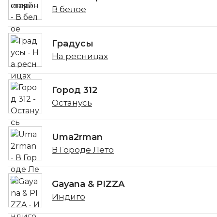
В белое
Градусы
На ресницах
Город 312
Останусь
Uma2rman
В Городе Лето
Gayana & PIZZA
Индиго