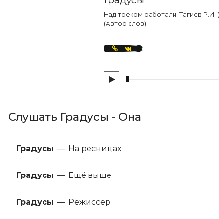
Над треком работали: Тагиев Р.И. (
(Автор слов)
Слушать Градусы - Она
Градусы
—
На ресницах
Градусы
—
Ещё выше
Градусы
—
Режиссер