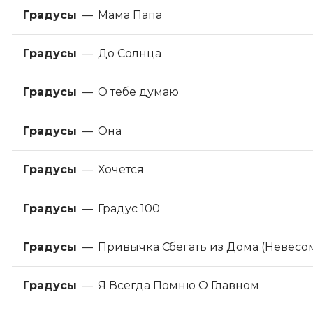
Градусы
—
Мама Папа
Градусы
—
До Солнца
Градусы
—
О тебе думаю
Градусы
—
Она
Градусы
—
Хочется
Градусы
—
Градус 100
Градусы
—
Привычка Сбегать из Дома (Невесо
Градусы
—
Я Всегда Помню О Главном