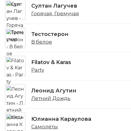
Султан Лагучев
Горячая, Гремучая
Тестостерон
В белое
Filatov & Karas
Party
Леонид Агутин
Летний Дождь
Юлианна Караулова
Самолёты