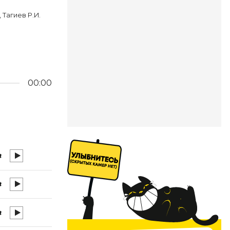
 Тагиев Р.И.
00:00