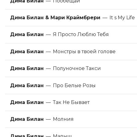
Дима Билан
—
Пообещай
Дима Билан & Мари Краймбрери
—
It s My Life
Дима Билан
—
Я Просто Люблю Тебя
Дима Билан
—
Монстры в твоей голове
Дима Билан
—
Полуночное Такси
Дима Билан
—
Про Белые Розы
Дима Билан
—
Так Не Бывает
Дима Билан
—
Молния
Дима Билан
—
Малыш