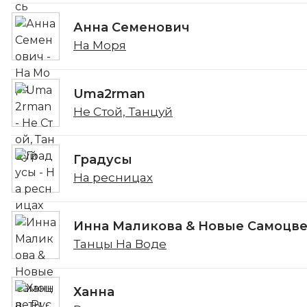
Анна Семенович
На Моря
Uma2rman
Не Стой, Танцуй
Градусы
На ресницах
Инна Маликова & Новые Самоцв
Танцы На Воде
Ханна