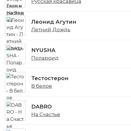
Русская красавица
Леонид Агутин
Летний Дождь
NYUSHA
Полароид
Тестостерон
В белое
DABRO
На Счастье