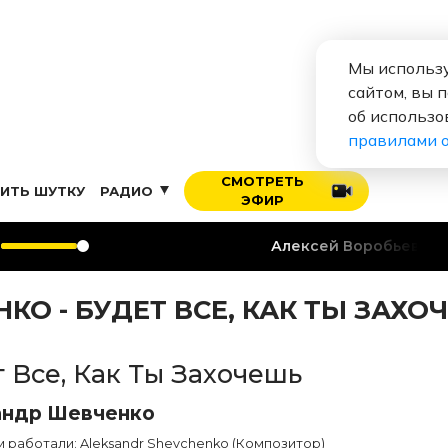
Мы использу
сайтом, вы 
об использо
правилами 
СМОТРЕТЬ
ИТЬ ШУТКУ
РАДИО
ЭФИР
Алексей Воробьев
Я тебя лю
О - БУДЕТ ВСЕ, КАК ТЫ ЗАХО
 Все, Как Ты Захочешь
андр Шевченко
 работали: Aleksandr Shevchenko (Композитор)