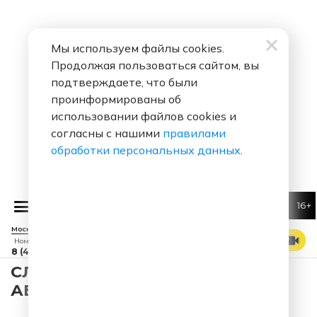
Мы используем файлы cookies.
Продолжая пользоваться сайтом, вы
подтверждаете, что были
проинформированы об
использовании файлов cookies и
согласны с нашими
правилами
обработки персональных данных
.
16+
HUMOR FM
Москва 88.7 FM
СМОТРЕТЬ ЭФИР
Номер прямого эфира
8 (495) 229 29 09
СЛУШАТЬ ИРАКЛИ - КАПЛЯ
АБСЕНТА