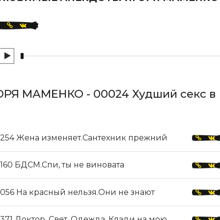
Я МАМЕНКО - 00024 Худший секс в
254 Жена изменяет.Сантехник прежний
160 БДСМ.Спи, ты не виновата
056 На красный нельзя.Они не знают
371 Доктор. Свет. Одежда. Клади на мою