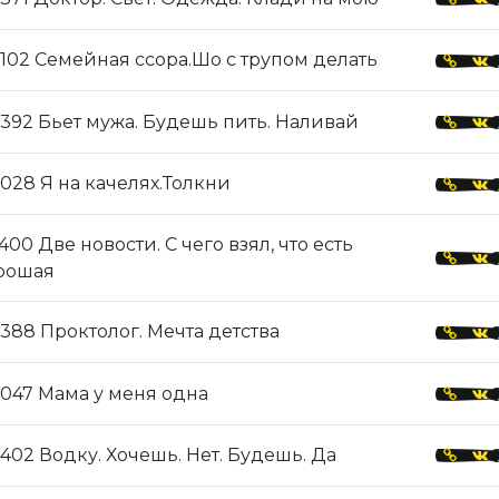
102 Семейная ссора.Шо с трупом делать
392 Бьет мужа. Будешь пить. Наливай
028 Я на качелях.Толкни
400 Две новости. С чего взял, что есть
рошая
388 Проктолог. Мечта детства
047 Мама у меня одна
402 Водку. Хочешь. Нет. Будешь. Да