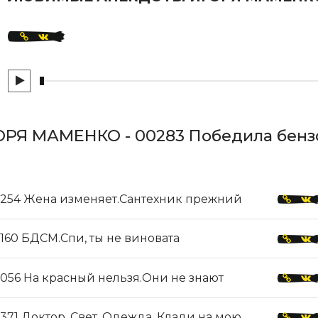
Я МАМЕНКО - 00283 Победила бенз
254 Жена изменяет.Сантехник прежний
160 БДСМ.Спи, ты не виновата
056 На красный нельзя.Они не знают
371 Доктор. Свет. Одежда. Клади на мою