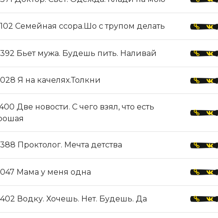
102 Семейная ссора.Шо с трупом делать
392 Бьет мужа. Будешь пить. Наливай
028 Я на качелях.Толкни
400 Две новости. С чего взял, что есть
рошая
388 Проктолог. Мечта детства
047 Мама у меня одна
402 Водку. Хочешь. Нет. Будешь. Да