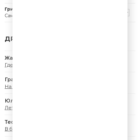
Григорий Лепс
Самый Лучший День
ДРУГИЕ ТРЕКИ
Жанна Фриске
Где-то Летом
Градусы
На ресницах
Юлия Савичева
Летний дождь
Тестостерон
В белое