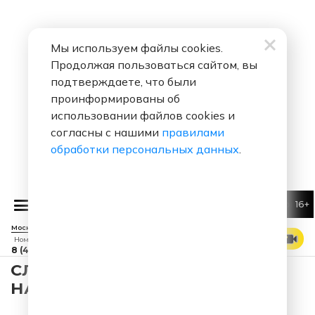
Мы используем файлы cookies.
Продолжая пользоваться сайтом, вы
подтверждаете, что были
проинформированы об
использовании файлов cookies и
согласны с нашими
правилами
обработки персональных данных
.
16+
Филипп Киркоров
Струны
Москва 88.7 FM
СМОТРЕТЬ ЭФИР
Номер прямого эфира
8 (495) 229 29 09
СЛУШАТЬ ГРИГОРИЙ ЛЕПС -
НАТАЛИ