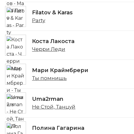
Filatov & Karas
Party
Коста Лакоста
Черри Леди
Мари Краймбрери
Ты помнишь
Uma2rman
Не Стой, Танцуй
Полина Гагарина