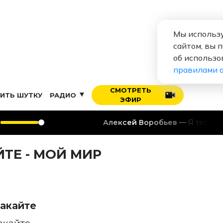
Мы использу
сайтом, вы 
об использо
правилами 
СМОТРЕТЬ
ИТЬ ШУТКУ
РАДИО
ЭФИР
Алексей Воробьев
Я тебя люблю
ТЕ - МОЙ МИР
акайте
акайте