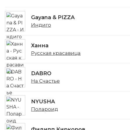
Gayana & PIZZA
Индиго
Ханна
Русская красавица
DABRO
На Счастье
NYUSHA
Полароид
Филипп Киркоров