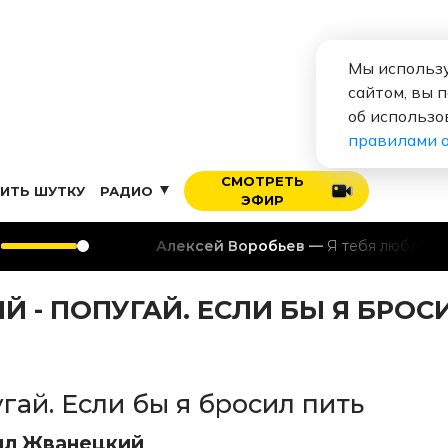
Мы использу
сайтом, вы 
об использо
правилами 
СМОТРЕТЬ
ИТЬ ШУТКУ
РАДИО
ЭФИР
Алексей Воробьев
Я тебя люблю
 - ПОПУГАЙ. ЕСЛИ БЫ Я БРОС
гай. Если бы я бросил пить
ил Жванецкий