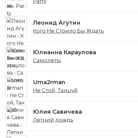
Party
Леонид Агутин
Кого Не Стоило Бы Ждать
Юлианна Караулова
Самолёты
Uma2rman
Не Стой, Танцуй
Юлия Савичева
Летний дождь