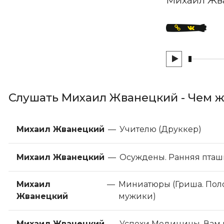
Слушать Михаил Жванецкий - Чем ж
Михаил Жванецкий
—
Учителю (Друккер)
Михаил Жванецкий
—
Осуждены. Ранняя пташ
Михаил
—
Миниатюры (Гриша. Пол
Жванецкий
мужики)
Михаил Жванецкий
—
Успехи Медицины. Вам н