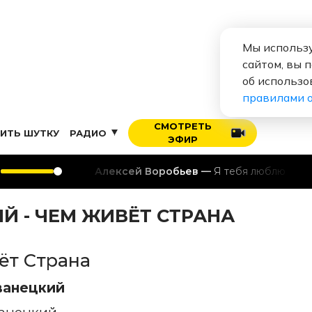
Мы использу
сайтом, вы 
об использо
правилами 
СМОТРЕТЬ
ИТЬ ШУТКУ
РАДИО
ЭФИР
Алексей Воробьев
Я тебя люблю
 - ЧЕМ ЖИВЁТ СТРАНА
ёт Страна
ванецкий
анецкий