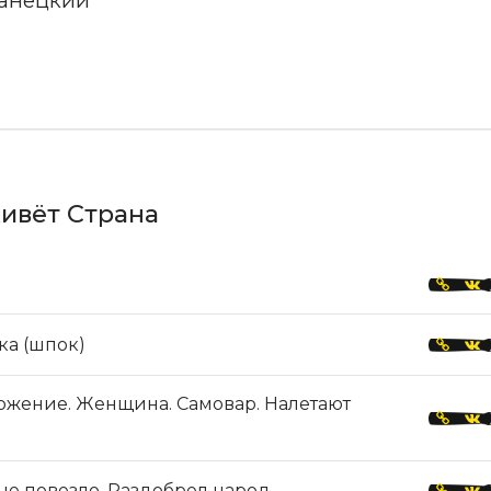
ивёт Страна
ка (шпок)
ожение. Женщина. Самовар. Налетают
е повезло. Раздобрел народ