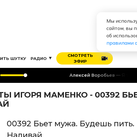
Мы использу
сайтом, вы 
об использо
правилами 
СМОТРЕТЬ
ИТЬ ШУТКУ
РАДИО
ЭФИР
Алексей Воробьев
Я тебя люблю
 ИГОРЯ МАМЕНКО - 00392 БЬ
АЙ
00392 Бьет мужа. Будешь пить.
Наливай