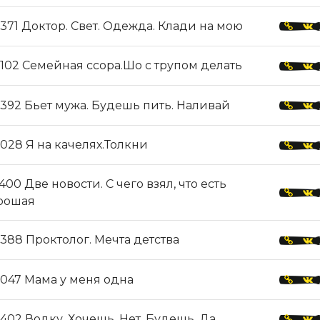
371 Доктор. Свет. Одежда. Клади на мою
102 Семейная ссора.Шо с трупом делать
392 Бьет мужа. Будешь пить. Наливай
028 Я на качелях.Толкни
400 Две новости. С чего взял, что есть
рошая
388 Проктолог. Мечта детства
047 Мама у меня одна
402 Водку. Хочешь. Нет. Будешь. Да