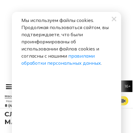
Мы используем файлы cookies.
Продолжая пользоваться сайтом, вы
подтверждаете, что были
проинформированы об
использовании файлов cookies и
согласны с нашими
правилами
обработки персональных данных
.
16+
РЕКЛАМА
Москва 88.7 FM
СМОТРЕТЬ ЭФИР
Номер прямого эфира
8 (495) 229 29 09
СЛУШАТЬ ЛЮСЯ ЧЕБОТИНА -
МАЛЫШ