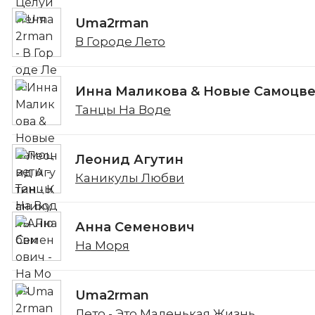
Uma2rman
В Городе Лето
Инна Маликова & Новые Самоцв
Танцы На Воде
Леонид Агутин
Каникулы Любви
Анна Семенович
На Моря
Uma2rman
Лето - Это Маленькая Жизнь