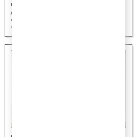
Новости
Лингвисты назвали первого кандидата на
«слово года»
31 июля 2026
Новости