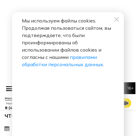
Мы используем файлы cookies.
Продолжая пользоваться сайтом, вы
подтверждаете, что были
проинформированы об
использовании файлов cookies и
согласны с нашими
правилами
обработки персональных данных
.
16+
Без Тебя Меня Нет
Москва 88.7 FM
СМОТРЕТЬ ЭФИР
Номер прямого эфира
8 (495) 229 29 09
ЧТО ЗА ПЕСНЯ ЗВУЧАЛА 06.08.2026 В 08:45?