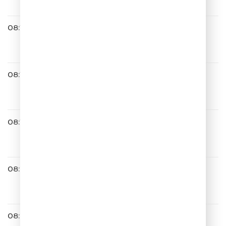
08:12
Юлия Савичева
Невеста (2014)
08:15
Братья Грим
Кустурица
08:18
Валерия
Отпусти Меня
08:25
Ленинград
Оскар
08:29
Градусы