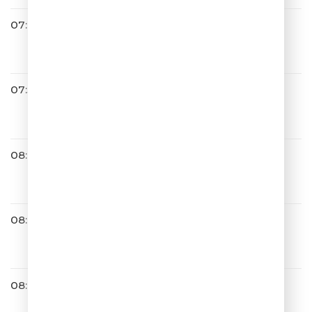
07:48
Блестящие
А Я Все Летала
07:57
Иракли
Так Не Бывает
08:00
Мари Краймбрери
Иди танцуй
08:04
ОДНАЖДЫ В РОССИИ
08:07
Владимир Пресняков
Любовь-самолёт