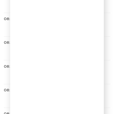
Кто Ты
08:31
Звери
Всё, Что Касается
08:34
Весёлый Чат
08:36
ZIVERT
Гудбай
08:40
ЛИГА ГОРОДОВ
08:44