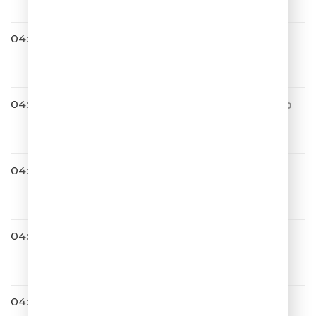
04:02
BIG STAND UP
04:06
Дима Билан & Мари Краймбр
ери
Ты не моя пара
04:09
Дмитрий Колдун
Не Грусти
04:13
Burito
Мама
04:15
Амега