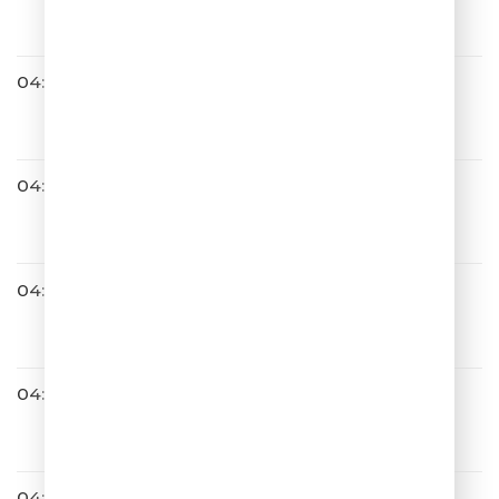
Лететь
04:22
Юлианна Караулова
Самолёты
04:24
САТЬЯ С ЮМОРОМ
04:26
NYUSHA
Выбирать Чудо
04:29
Паскаль
Шелковое Сердце
04:34