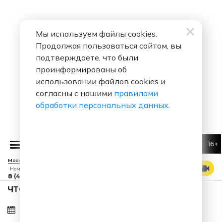
Мы используем файлы cookies.
Продолжая пользоваться сайтом, вы
подтверждаете, что были
проинформированы об
использовании файлов cookies и
согласны с нашими
правилами
обработки персональных данных
.
16+
Ева Польн
Москва 88.7 FM
СМОТРЕТЬ ЭФИР
Номер прямого эфира
8 (495) 229 29 09
ЧТО ЗА ПЕСНЯ ЗВУЧАЛА 09.08.2026 В 04:45?