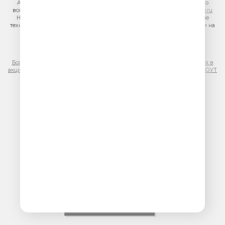
Адрес электронной почты для отправления досудебной претензии по
вопросам нарушения авторских и смежных прав:
copyright@gpmradio.ru
На информационном ресурсе (сайте) применяются рекомендательные
технологии (информационные технологии предоставления информации на
основе сбора, систематизации и анализа сведений, относящихся к
предпочтениям пользователей сети «Интернет», находящихся на
территории Российской Федерации)
Более подробная информация для правообладателей
|
Правила участия в
акциях, конкурсах, играх
|
Политика конфиденциальности
|
Результаты СОУТ
|
Реклама на Юмор FM
.