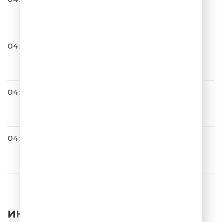
Сергей Лазарев
Тут Или Там
04:37
Владимир Пресняков
Ты У Меня Одна
04:43
Хорошая Погода
04:43
Ева Польна
Музыка
ИНТЕРЕСНЫЕ НОВОСТИ