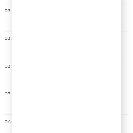
03:46
Денис Майданов
Вечная Любовь
03:50
Антон Самойлов & Шура
Белая стрекоза
03:53
ШУТИТЬ ИЗВОЛИТЕ?
АКТЁРЫ 004
03:56
Леонид Агутин
Не Уходи Далеко
04:00
Филипп Киркоров
Цвет Настроения