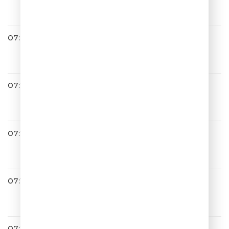
s
Аморе Море
07:03
ШУТКИПЕСНИ ПЛЮС
07:10
Cергей ЛАЗАРЕВ
Пусть весь мир подождёт
07:14
Galibri & Mavik
Чак Норрис
07:17
ЧИ-ЛИ
Лето
07:23