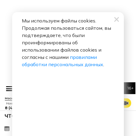
Мы используем файлы cookies.
Продолжая пользоваться сайтом, вы
подтверждаете, что были
проинформированы об
использовании файлов cookies и
согласны с нашими
правилами
обработки персональных данных
.
16+
Мари Кр
Москва 88.7 FM
СМОТРЕТЬ ЭФИР
Номер прямого эфира
8 (495) 229 29 09
ЧТО ЗА ПЕСНЯ ЗВУЧАЛА 09.08.2026 В 07:25?