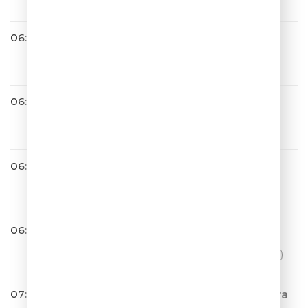
06:43
Дима Билан
Молния
06:45
Слава
Попутчица
06:48
Иванушки Int.
Беги
06:56
Ева Польна
ТГМЦ (Твои глаза меняют цвет)
07:00
Мумий Тролль & Filatov & Kara