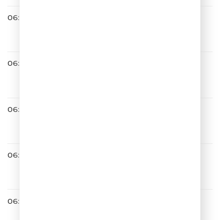
06:28
Звери
Для Тебя
06:32
Люся Чеботина
По барабану
06:35
Дмитрий Колдун
Корабли
06:40
Хорошая Погода
06:41
Филипп Киркоров
Стеснение Пропало