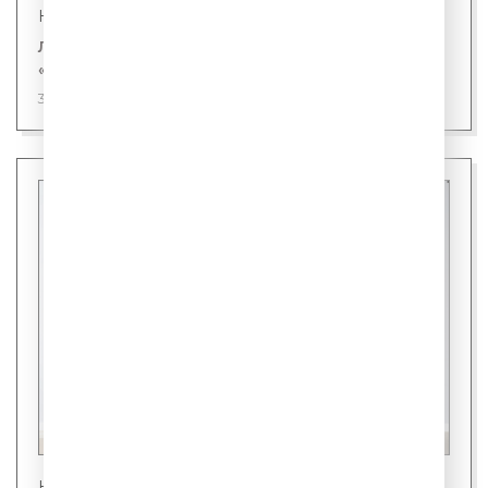
Новости
Лингвисты назвали первого кандидата на
«слово года»
31 июля 2026
Новости