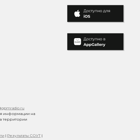
@gpmradio.ru
ия информации на
на территории
ти
|
Результаты СОУТ
|