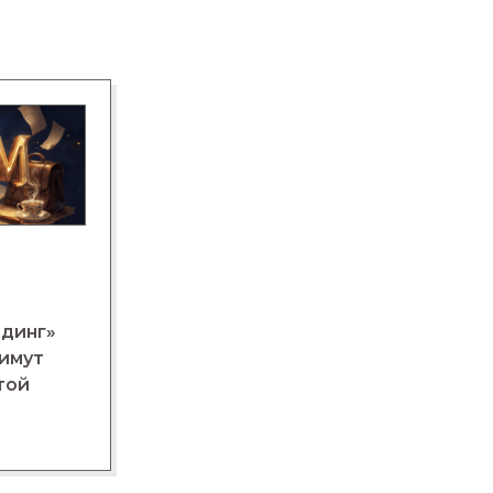
лдинг»
нимут
той