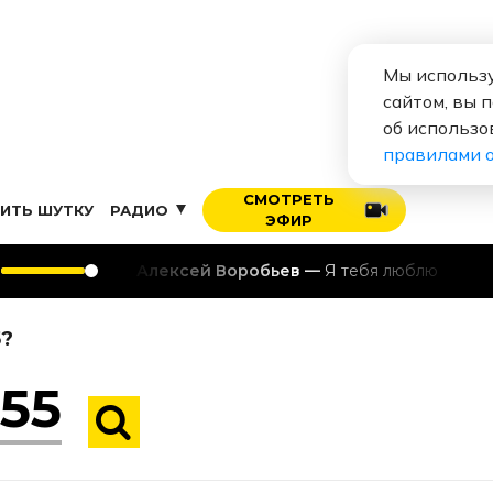
Мы использу
сайтом, вы 
об использо
правилами 
СМОТРЕТЬ
ИТЬ ШУТКУ
РАДИО
ЭФИР
Алексей Воробьев
Я тебя люблю
5?