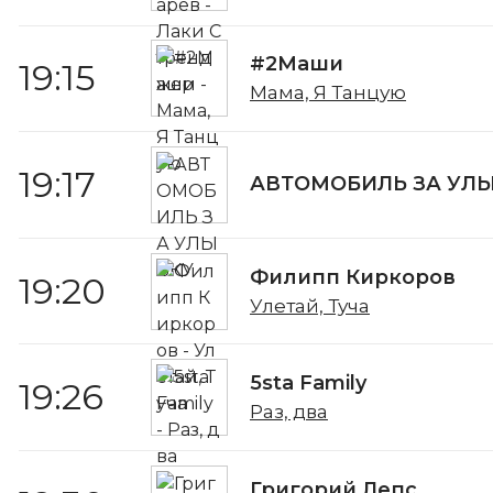
#2Маши
19:15
Мама, Я Танцую
19:17
АВТОМОБИЛЬ ЗА УЛ
Филипп Киркоров
19:20
Улетай, Туча
5sta Family
19:26
Раз, два
Григорий Лепс