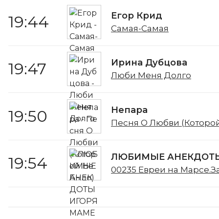
Егор Крид
19:44
Самая-Самая
Ирина Дубцова
19:47
Люби Меня Долго
Непара
19:50
Песня О Любви (Которо
ЛЮБИМЫЕ АНЕКДОТЫ
19:54
00235 Евреи на Марсе.З