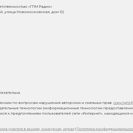
етственностью «ГПМ Радио»
ий, улица Новомосковская, дом 12)
язательна.
ензии по вопросам нарушения авторских и смежных прав:
copyright
дательные технологии (информационные технологии предоставлен
ихся к предпочтениям пользователей сети «Интернет», находящихся 
ила участия в акциях, конкурсах, играх
|
Политика конфиденциальнос