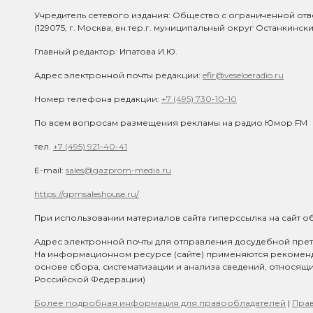
Учредитель сетевого издания: Общество с ограниченной отв
(129075, г. Москва, вн.тер.г. муниципальный округ Останкинск
Главный редактор: Ипатова И.Ю.
Адрес электронной почты редакции:
efir@veseloeradio.ru
Номер телефона редакции:
+7 (495) 730-10-10
По всем вопросам размещения рекламы на радио Юмор FM
тел.
+7 (495) 921-40-41
E-mail:
sales@gazprom-media.ru
https://gpmsaleshouse.ru/
При использовании материалов сайта гиперссылка на сайт об
Адрес электронной почты для отправления досудебной прет
На информационном ресурсе (сайте) применяются рекомен
основе сбора, систематизации и анализа сведений, относящ
Российской Федерации)
Более подробная информация для правообладателей
|
Прав