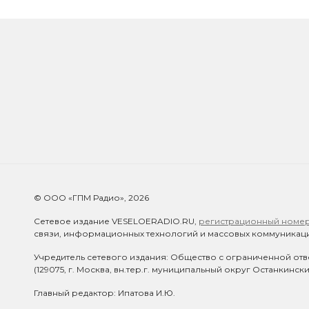
© ООО «ГПМ Радио», 2026
Сетевое издание VESELOERADIO.RU,
регистрационный номер 
связи, информационных технологий и массовых коммуникаци
Учредитель сетевого издания: Общество с ограниченной отв
(129075, г. Москва, вн.тер.г. муниципальный округ Останкинск
Главный редактор: Ипатова И.Ю.