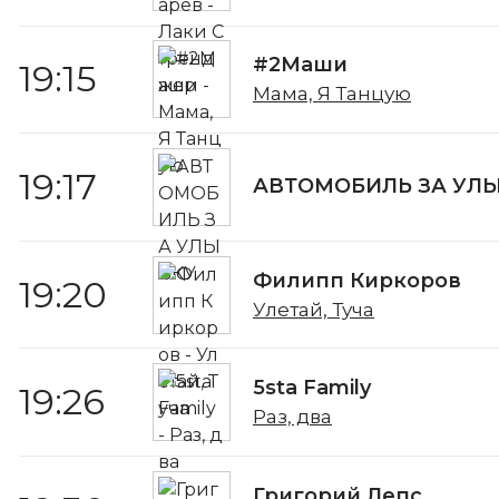
#2Маши
19:15
Мама, Я Танцую
19:17
АВТОМОБИЛЬ ЗА УЛ
Филипп Киркоров
19:20
Улетай, Туча
5sta Family
19:26
Раз, два
Григорий Лепс