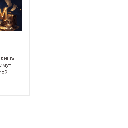
лдинг»
нимут
той