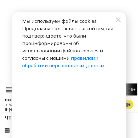
Мы используем файлы cookies.
Продолжая пользоваться сайтом, вы
подтверждаете, что были
проинформированы об
использовании файлов cookies и
согласны с нашими
правилами
обработки персональных данных
.
16+
Алексей Воробьев
Я
Москва 88.7 FM
СМОТРЕТЬ ЭФИР
Номер прямого эфира
8 (495) 229 29 09
ЧТО ЗА ПЕСНЯ ЗВУЧАЛА 07.08.2026 В 17:16?