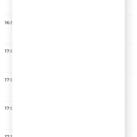
Два бриллианта
16:57
Юлия Савичева
Невеста (2014)
17:00
Filatov & Karas
Движ
17:04
ШУТКИПЕСНИ ПЛЮС
17:08
ZIVERT
Эгоистка
17:12