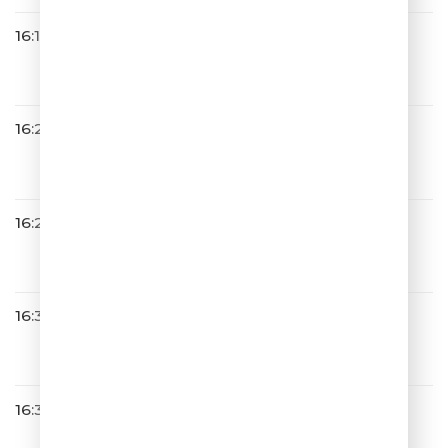
16:18
Браво
Вася
16:22
САТЬЯ С ЮМОРОМ
16:25
Тестостерон
В белое
16:30
Денис Клявер
Спасибо
16:32
Николай Басков
Ты Далеко