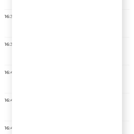
16:35
Весёлый Чат
16:37
Мари Краймбрери
Давай не ждать
16:43
Братья Грим
Простая История
16:46
Челси
Я К Тебе Не Подойду
16:49
Премьер-Министр