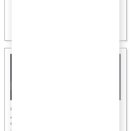
Новости
«Газпром-Медиа Холдинг» и «Первый канал»
снимут фильм «ХРУМ» с Бастой