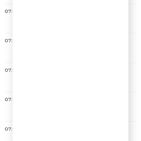
07:07
Стас Михайлов
Знай
07:13
NYUSHA
Выше
07:15
Винтаж
Знак Водолея
07:18
Леприконсы
Хали-Гали, Паратрупер
07:21
Я ТАКОГО НЕ ГОВОРИЛ!