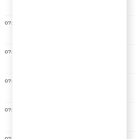
Море, привет
07:38
ГОЛ! ОЙ! ШТАНГА!
011
07:42
Burito
По волнам
07:44
Ирина Дубцова
Люба-Любовь
07:48
Блестящие
А Я Все Летала
07:57