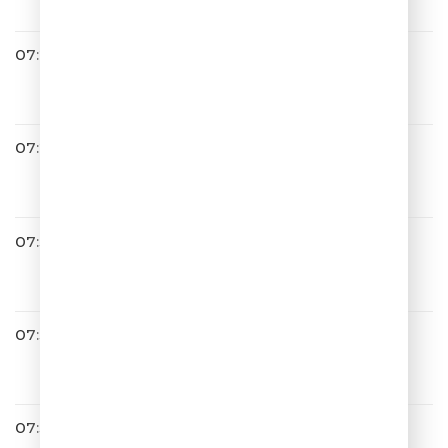
07:22
Ёлка
Проще
07:27
Сергей Лазарев
Это Все Она
07:30
Uma2rman
Ты Далеко
07:33
Весёлый Чат
07:34
DABRO