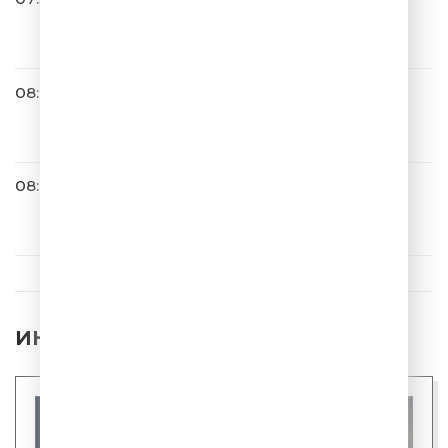
Иракли
Так Не Бывает
08:00
Мари Краймбрери
Иди танцуй
08:04
ОДНАЖДЫ В РОССИИ
ИНТЕРЕСНЫЕ НОВОСТИ