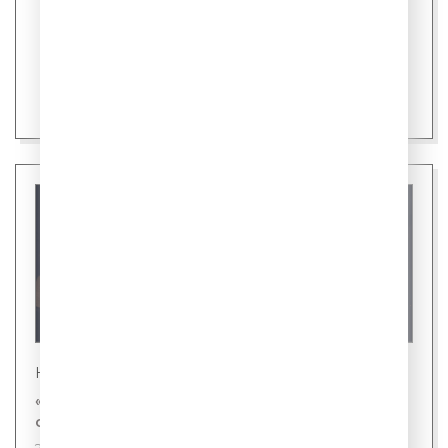
Новости
«Газпром-Медиа Холдинг» и «Первый канал»
снимут фильм «ХРУМ» с Бастой