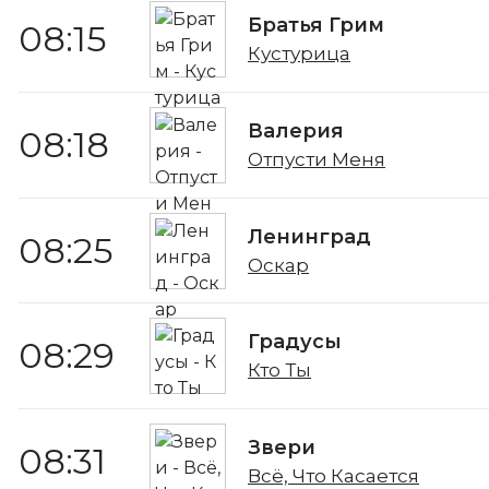
Братья Грим
08:15
Кустурица
Валерия
08:18
Отпусти Меня
Ленинград
08:25
Оскар
Градусы
08:29
Кто Ты
Звери
08:31
Всё, Что Касается