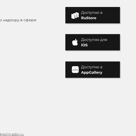
о надзору в сфере
@gpmradio.ru