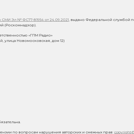
СМИ Эл № ФС77-81954 от 24.09.2021
, выдано Федеральной службой п
й (Роскомнадзор).
етственностью «ГПМ Радио»
ий, улица Новомосковская, дом 12)
язательна.
ензии по вопросам нарушения авторских и смежных прав:
copyright