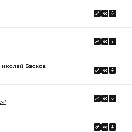
Николай Басков
оей