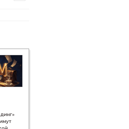
лдинг»
нимут
той