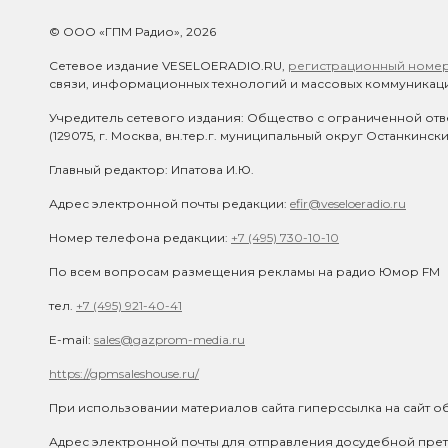
© ООО «ГПМ Радио», 2026
Сетевое издание VESELOERADIO.RU,
регистрационный номер 
связи, информационных технологий и массовых коммуникаци
Учредитель сетевого издания: Общество с ограниченной отв
(129075, г. Москва, вн.тер.г. муниципальный округ Останкинск
Главный редактор: Ипатова И.Ю.
Адрес электронной почты редакции:
efir@veseloeradio.ru
Номер телефона редакции:
+7 (495) 730-10-10
По всем вопросам размещения рекламы на радио Юмор FM
тел.
+7 (495) 921-40-41
E-mail:
sales@gazprom-media.ru
https://gpmsaleshouse.ru/
При использовании материалов сайта гиперссылка на сайт об
Адрес электронной почты для отправления досудебной прет