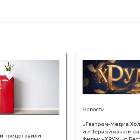
Новости
«Газпром-Медиа Хо
и «Первый канал» с
и представили
фильм «ХРУМ» с Бас