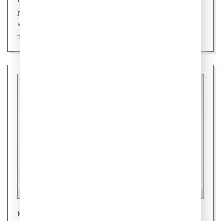
Новости
Лингвисты назвали первого кандидата на
«слово года»
31 июля 2026
Новости