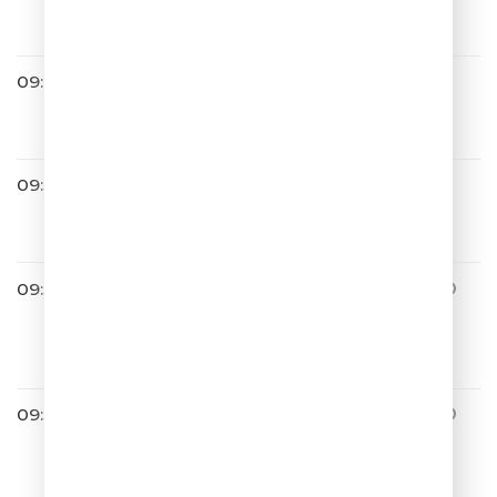
Спасибо
09:47
Татьяна Овсиенко
Школьная Пора
09:51
Звери
Южная Ночь
09:54
ЛЮБИМЫЕ АНЕКДОТЫ ИГО
РЯ МАМЕНКО
00020 Я машину толкаю, а этот
козёл едет
09:55
ЛЮБИМЫЕ АНЕКДОТЫ ИГО
РЯ МАМЕНКО
00367 Евросеть. Модель. Вы то
же хорошенькая