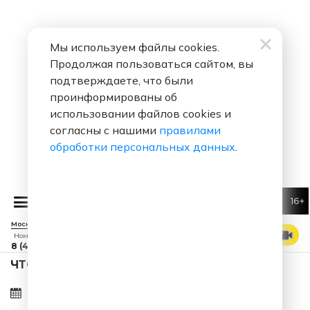
Мы используем файлы cookies.
Продолжая пользоваться сайтом, вы
подтверждаете, что были
проинформированы об
использовании файлов cookies и
согласны с нашими
правилами
обработки персональных данных
.
16+
 Колдун
Поцелуй Меня
Москва 88.7 FM
СМОТРЕТЬ ЭФИР
Номер прямого эфира
8 (495) 229 29 09
ЧТО ЗА ПЕСНЯ ЗВУЧАЛА В ЭФИРЕ?