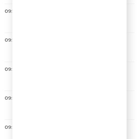
09:14
Лолита
На Титанике
09:16
Премьер-Министр
Девочка с севера
09:22
Тестостерон
В белое
09:25
Алексей Воробьев
Я тебя люблю
09:29
Гости Из Будущего
Ты Где-То