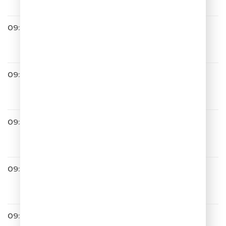
09:32
Весёлый Чат
09:34
Filatov & Karas
Party
09:36
Мари Краймбрери
Мне Так Хорошо
09:39
ЛИГА ГОРОДОВ
09:44
Денис Клявер