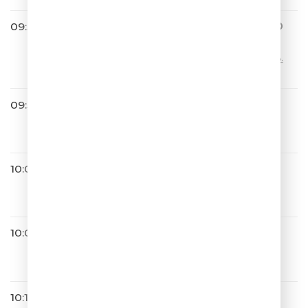
09:55
ЛЮБИМЫЕ АНЕКДОТЫ ИГО
РЯ МАМЕНКО
00127 Лес.Заблудился.Медведь.
Полегчало
09:57
Винтаж
Ева
10:00
Градусы
Кто Ты
10:08
Дискотека Авария
Арам Зам Зам
10:12
Дмитрий Колдун