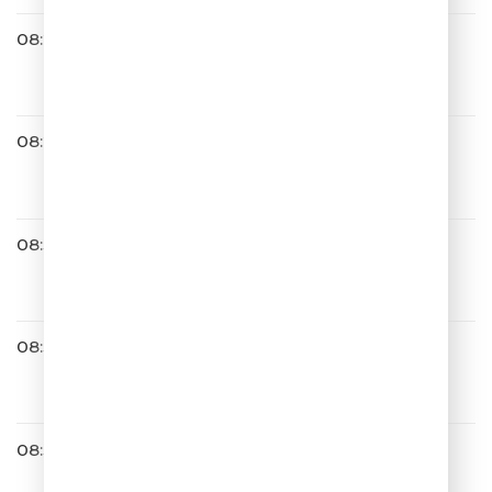
08:20
САТЬЯ С ЮМОРОМ
08:24
Galibri & Mavik
Я теперь жених
08:31
Виктор Салтыков
Островок
08:33
Весёлый Чат
08:35
Татьяна Куртукова
С Добром