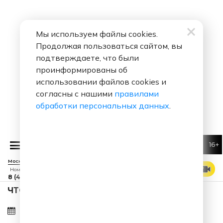
Мы используем файлы cookies.
Продолжая пользоваться сайтом, вы
подтверждаете, что были
проинформированы об
использовании файлов cookies и
согласны с нашими
правилами
обработки персональных данных
.
16+
Слава
Без Тебя Меня Нет
Москва 88.7 FM
СМОТРЕТЬ ЭФИР
Номер прямого эфира
8 (495) 229 29 09
ЧТО ЗА ПЕСНЯ ЗВУЧАЛА В ЭФИРЕ?