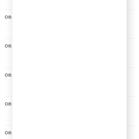
08:42
Сергей Лазарев
Я не могу молчать
08:44
Авраам Руссо
Обручальная
08:48
Валерия
Не Обижай Меня
08:57
Филипп Киркоров
Цвет Настроения
08:59
Мари Краймбрери