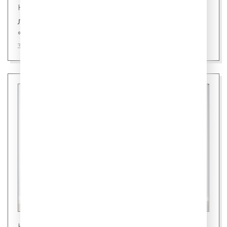
Новости
Лингвисты назвали первого кандидата на
«слово года»
31 июля 2026
Новости