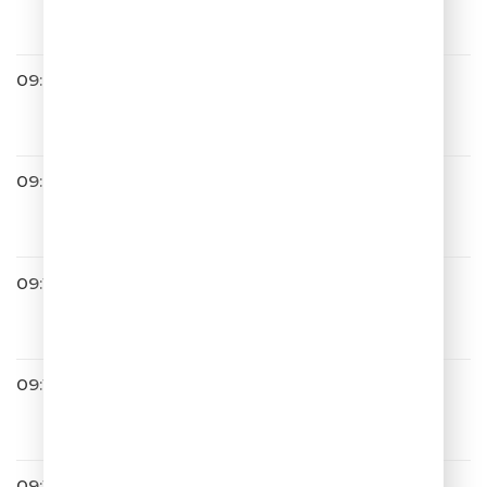
Иди танцуй
09:04
ШУТКИПЕСНИ
09:07
Люся Чеботина
ПОШЛЮ ЕГО НА
09:12
Burito
Мама
09:13
Слава
Без Тебя Меня Нет
09:17