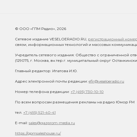
© ООО «ГПМ Радио», 2026
Сетевое издание VESELOERADIO.RU,
регистрационный номер 
связи, информационных технологий и массовых коммуникаци
Учредитель сетевого издания: Общество с ограниченной отв
(129075, г. Москва, вн.тер.г. муниципальный округ Останкинск
Главный редактор: Ипатова И.Ю.
Адрес электронной почты редакции:
efir@veseloeradio.ru
Номер телефона редакции:
+7 (495) 730-10-10
По всем вопросам размещения рекламы на радио Юмор FM
тел.
+7 (495) 921-40-41
E-mail:
sales@gazprom-media.ru
https://gpmsaleshouse.ru/