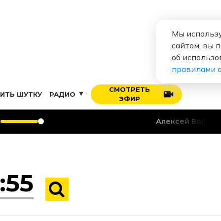
Мы использу
сайтом, вы 
об использо
правилами 
СМОТРЕТЬ
ИТЬ ШУТКУ
РАДИО
ЭФИР
Алексей Воробьев
Я т