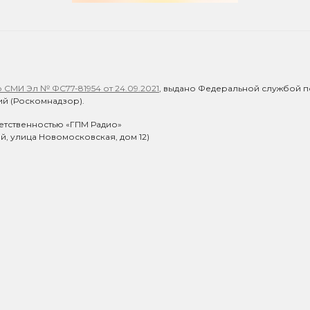
СМИ Эл № ФС77-81954 от 24.09.2021
, выдано Федеральной службой п
й (Роскомнадзор).
етственностью «ГПМ Радио»
ий, улица Новомосковская, дом 12)