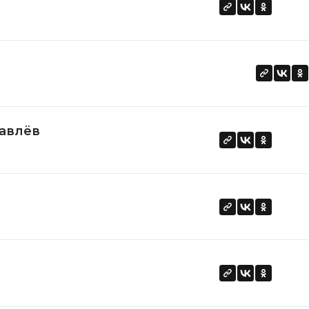
авлёв