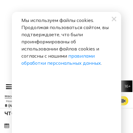
Мы используем файлы cookies.
Продолжая пользоваться сайтом, вы
подтверждаете, что были
проинформированы об
использовании файлов cookies и
согласны с нашими
правилами
обработки персональных данных
.
16+
Весёлый
Москва 88.7 FM
СМОТРЕТЬ ЭФИР
Номер прямого эфира
8 (495) 229 29 09
ЧТО ЗА ПЕСНЯ ЗВУЧАЛА В ЭФИРЕ?