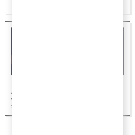
Новости
«Газпром-Медиа Холдинг» и «Первый канал»
снимут фильм «ХРУМ» с Бастой
22 июля 2026