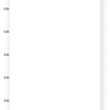
08:36
Zvonkiy
Вот и всё
08:42
Полина Гагарина
Солнце взойдёт
08:45
Сергей Трофимов
Я Привык Улыбаться Людям
08:49
Юрий Шатунов
Детство
08:56
IOWA
Бьёт Бит