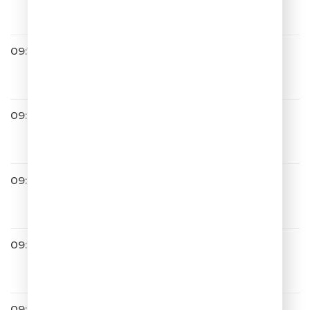
На Титанике
09:16
Премьер-Министр
Девочка с севера
09:22
Тестостерон
В белое
09:25
Алексей Воробьев
Я тебя люблю
09:29
Гости Из Будущего
Ты Где-То
09:32