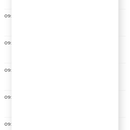
09:00
Люся Чеботина
СОЛНЦЕ МОНАКО
09:04
ОДНАЖДЫ В РОССИИ
09:08
Дима Билан
Про Белые Розы
09:11
Юлианна Караулова
Ты Не Такой
09:14
Лолита