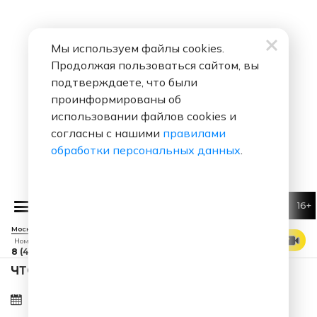
Мы используем файлы cookies.
Продолжая пользоваться сайтом, вы
подтверждаете, что были
проинформированы об
использовании файлов cookies и
согласны с нашими
правилами
обработки персональных данных
.
16+
й Тролль
Невеста
Москва 88.7 FM
СМОТРЕТЬ ЭФИР
Номер прямого эфира
8 (495) 229 29 09
ЧТО ЗА ПЕСНЯ ЗВУЧАЛА В ЭФИРЕ?