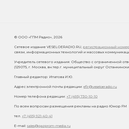
© ООО «ГПМ Радио», 2026
Сетевое издание VESELOERADIO.RU,
регистрационный номер 
связи, информационных технологий и массовых коммуникаци
Учредитель сетевого издания: Общество с ограниченной отв
(129075, г. Москва, вн.тер.г. муниципальный округ Останкинск
Главный редактор: Ипатова И.Ю.
Адрес электронной почты редакции:
efir@veseloeradio.ru
Номер телефона редакции:
+7 (495) 730-10-10
По всем вопросам размещения рекламы на радио Юмор FM
тел.
+7 (495) 921-40-41
E-mail:
sales@gazprom-media.ru