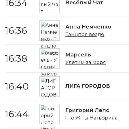
16:34
Весёлый Чат
Анна Немченко
16:36
Танцпол везде
Марсель
16:38
Улетим за моря
16:40
ЛИГА ГОРОДОВ
Григорий Лепс
16:44
Что Ж Ты Натворила