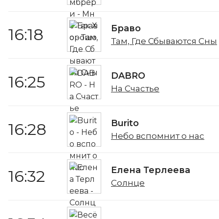
Браво
16:18
Там, Где Сбываются Сны
DABRO
16:25
На Счастье
Burito
16:28
Небо вспомнит о нас
Елена Терлеева
16:32
Солнце