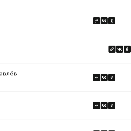
авлёв