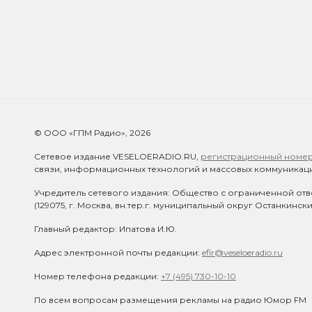
© ООО «ГПМ Радио», 2026
Сетевое издание VESELOERADIO.RU,
регистрационный номер 
связи, информационных технологий и массовых коммуникаци
Учредитель сетевого издания: Общество с ограниченной отв
(129075, г. Москва, вн.тер.г. муниципальный округ Останкинск
Главный редактор: Ипатова И.Ю.
Адрес электронной почты редакции:
efir@veseloeradio.ru
Номер телефона редакции:
+7 (495) 730-10-10
По всем вопросам размещения рекламы на радио Юмор FM