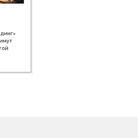
лдинг»
нимут
той