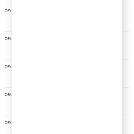
09:00
Люся Чеботина
СОЛНЦЕ МОНАКО
09:04
ОДНАЖДЫ В РОССИИ
09:08
Дима Билан
Про Белые Розы
09:11
Юлианна Караулова
Ты Не Такой
09:14
Лолита
На Титанике