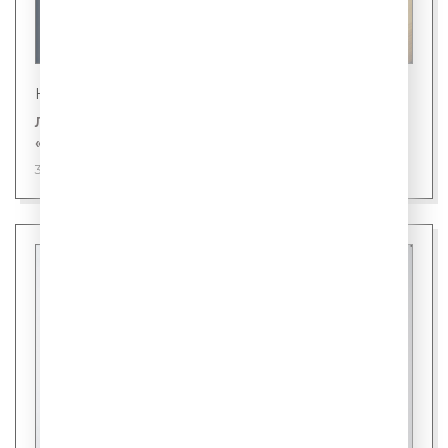
Новости
Лингвисты назвали первого кандидата на
«слово года»
31 июля 2026