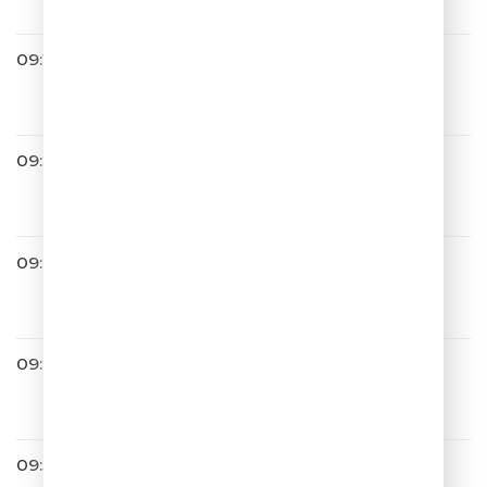
09:16
Премьер-Министр
Девочка с севера
09:22
Тестостерон
В белое
09:25
Алексей Воробьев
Я тебя люблю
09:29
Гости Из Будущего
Ты Где-То
09:32