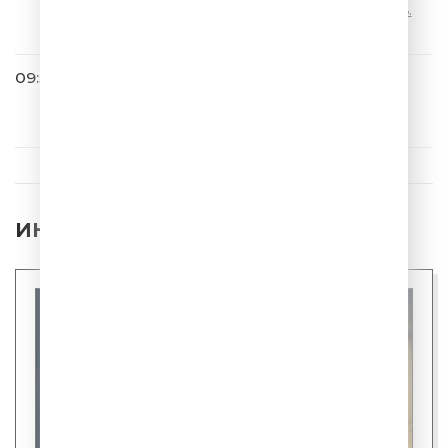
00127 Лес.Заблудился.Медведь.
Полегчало
09:57
Винтаж
Ева
ИНТЕРЕСНЫЕ НОВОСТИ