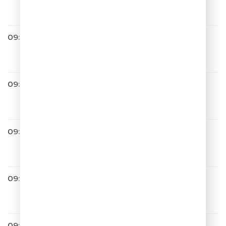
Весёлый Чат
09:34
Filatov & Karas
Party
09:36
Мари Краймбрери
Мне Так Хорошо
09:39
ЛИГА ГОРОДОВ
09:44
Денис Клявер
Спасибо
09:47