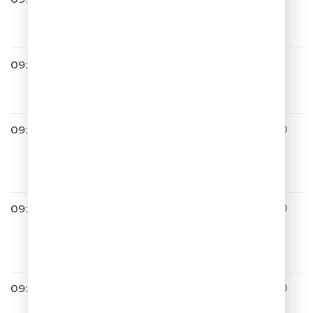
Татьяна Овсиенко
Школьная Пора
09:51
Звери
Южная Ночь
09:54
ЛЮБИМЫЕ АНЕКДОТЫ ИГО
РЯ МАМЕНКО
00020 Я машину толкаю, а этот
козёл едет
09:55
ЛЮБИМЫЕ АНЕКДОТЫ ИГО
РЯ МАМЕНКО
00367 Евросеть. Модель. Вы то
же хорошенькая
09:55
ЛЮБИМЫЕ АНЕКДОТЫ ИГО
РЯ МАМЕНКО