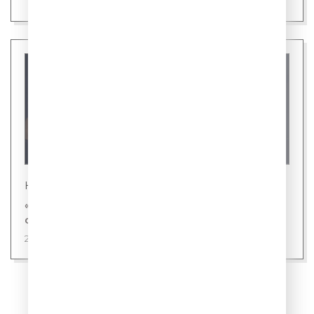
Новости
«Газпром-Медиа Холдинг» и «Первый канал»
снимут фильм «ХРУМ» с Бастой
22 июля 2026
ПОКАЗАТЬ ЕЩЁ