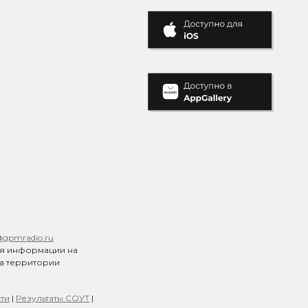
@gpmradio.ru
ия информации на
на территории
ти
|
Результаты СОУТ
|