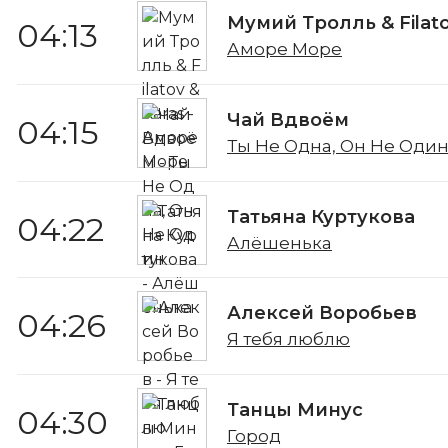
Мумий Тролль & Filato
04:13
Аморе Море
Чай Вдвоём
04:15
Ты Не Одна, Он Не Оди
Татьяна Куртукова
04:22
Алёшенька
Алексей Воробьев
04:26
Я тебя люблю
Танцы Минус
04:30
Город