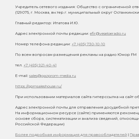
Учредитель сетевого издания: Общество с ограниченной отв
(129075, г. Москва, вн.тер.г. муниципальный округ Останкинск
Главный редактор: Ипатова И.Ю.
Адрес электронной почты редакции:
efir@veseloeradio.ru
Номер телефона редакции:
+7 (495) 730-10-10
По всем вопросам размещения рекламы на радио Юмор FM
тел.
+7 (495) 921-40-41
E-mail:
sales@gazprom-media.ru
https://gpmsaleshouse.ru/
При использовании материалов сайта гиперссылка на сайт об
Адрес электронной почты для отправления досудебной прет
На информационном ресурсе (сайте) применяются рекомен
основе сбора, систематизации и анализа сведений, относящ
Российской Федерации)
Более подробная информация для правообладателей
|
Прав