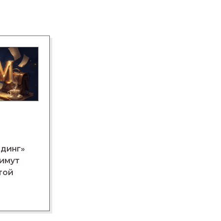
лдинг»
нимут
той