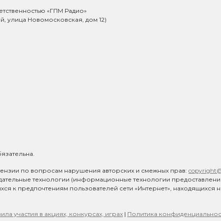
етственностью «ГПМ Радио»
ий, улица Новомосковская, дом 12)
язательна.
ензии по вопросам нарушения авторских и смежных прав:
copyright
дательные технологии (информационные технологии предоставлен
ихся к предпочтениям пользователей сети «Интернет», находящихся 
ила участия в акциях, конкурсах, играх
|
Политика конфиденциальнос