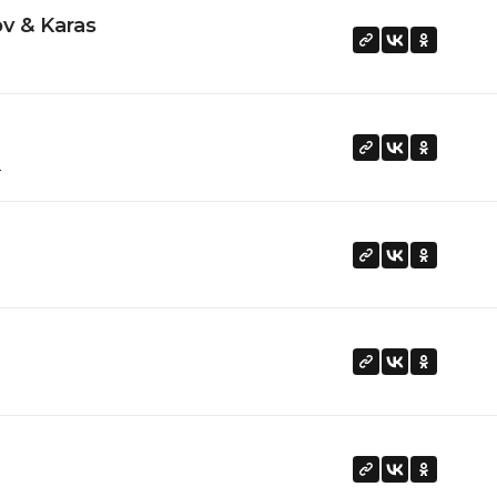
v & Karas
н