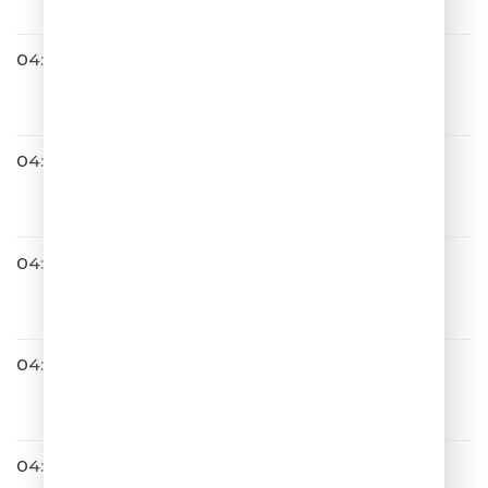
04:29
Паскаль
Шелковое Сердце
04:34
Сергей Лазарев
Тут Или Там
04:37
Владимир Пресняков
Ты У Меня Одна
04:43
Хорошая Погода
04:43
Ева Польна