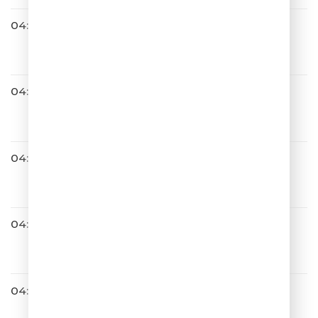
04:13
Burito
Мама
04:15
Амега
Лететь
04:22
Юлианна Караулова
Самолёты
04:24
САТЬЯ С ЮМОРОМ
04:26
NYUSHA
Выбирать Чудо