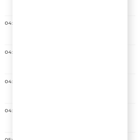
Музыка
04:45
Денис Клявер
Когда ты станешь большим
04:47
Жасмин
Капля Лета
04:51
Hi-Fi
СШ №7
04:56
Лолита
9 Жизней
05:00