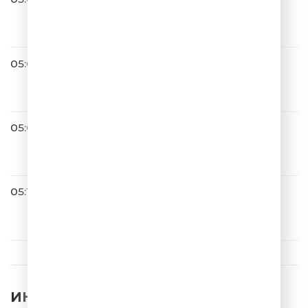
Zvonkiy
Голоса
05:02
ОДНАЖДЫ В РОССИИ
05:07
JONY
Никак
05:10
NILETTO
Ты Такая Красивая
ИНТЕРЕСНЫЕ НОВОСТИ