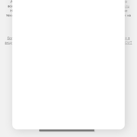
Адрес электронной почты для отправления досудебной претензии по
вопросам нарушения авторских и смежных прав:
copyright@gpmradio.ru
На информационном ресурсе (сайте) применяются рекомендательные
технологии (информационные технологии предоставления информации на
основе сбора, систематизации и анализа сведений, относящихся к
предпочтениям пользователей сети «Интернет», находящихся на
территории Российской Федерации)
Более подробная информация для правообладателей
|
Правила участия в
акциях, конкурсах, играх
|
Политика конфиденциальности
|
Результаты СОУТ
|
Реклама на Юмор FM
.