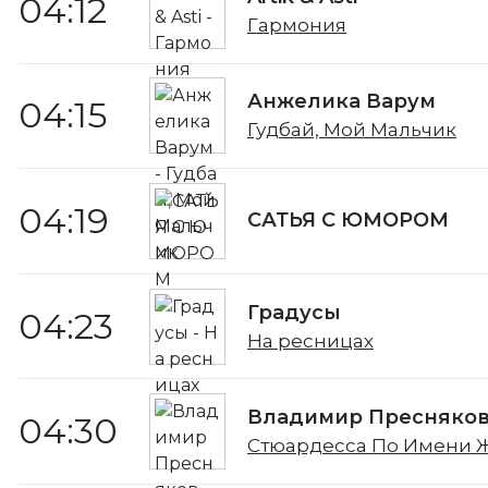
04:12
Гармония
Анжелика Варум
04:15
Гудбай, Мой Мальчик
04:19
САТЬЯ С ЮМОРОМ
Градусы
04:23
На ресницах
Владимир Пресняко
04:30
Стюардесса По Имени Ж