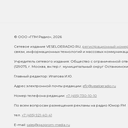
© ООО «ГПМ Радио», 2026
Сетевое издание VESELOERADIO.RU,
регистрационный номер 
связи, информационных технологий и массовых коммуникаци
Учредитель сетевого издания: Общество с ограниченной отв
(129075, г. Москва, вн.тер.г. муниципальный округ Останкинск
Главный редактор: Ипатова И.Ю.
Адрес электронной почты редакции:
efir@veseloeradio.ru
Номер телефона редакции:
+7 (495) 730-10-10
По всем вопросам размещения рекламы на радио Юмор FM
тел.
+7 (495) 921-40-41
E-mail:
sales@gazprom-media.ru