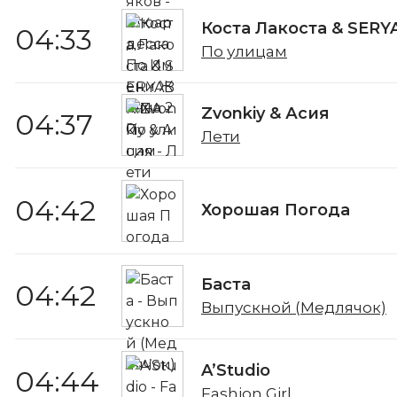
Коста Лакоста & SERY
04:33
По улицам
Zvonkiy & Асия
04:37
Лети
04:42
Хорошая Погода
Баста
04:42
Выпускной (Медлячок)
A’Studio
04:44
Fashion Girl