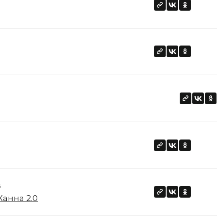
в
анна 2.0