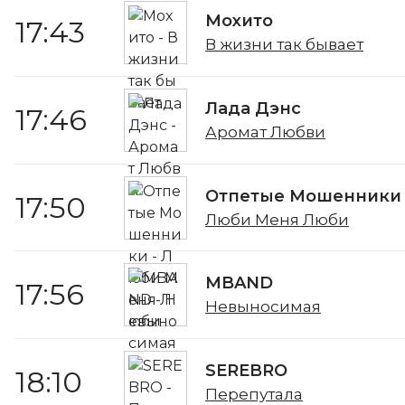
Мохито
17:43
В жизни так бывает
Лада Дэнс
17:46
Аромат Любви
Отпетые Мошенники
17:50
Люби Меня Люби
MBAND
17:56
Невыносимая
SEREBRO
18:10
Перепутала