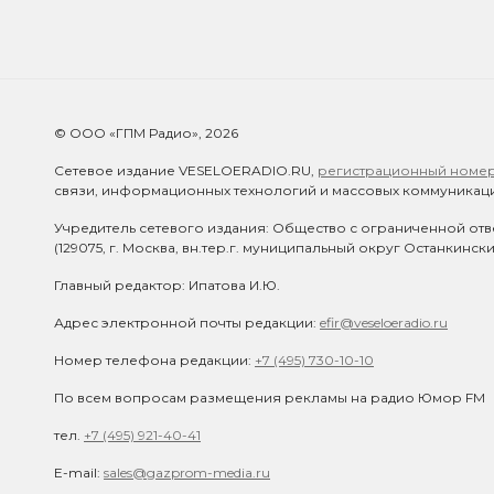
© ООО «ГПМ Радио», 2026
Сетевое издание VESELOERADIO.RU,
регистрационный номер 
связи, информационных технологий и массовых коммуникаци
Учредитель сетевого издания: Общество с ограниченной отв
(129075, г. Москва, вн.тер.г. муниципальный округ Останкинск
Главный редактор: Ипатова И.Ю.
Адрес электронной почты редакции:
efir@veseloeradio.ru
Номер телефона редакции:
+7 (495) 730-10-10
По всем вопросам размещения рекламы на радио Юмор FM
тел.
+7 (495) 921-40-41
E-mail:
sales@gazprom-media.ru