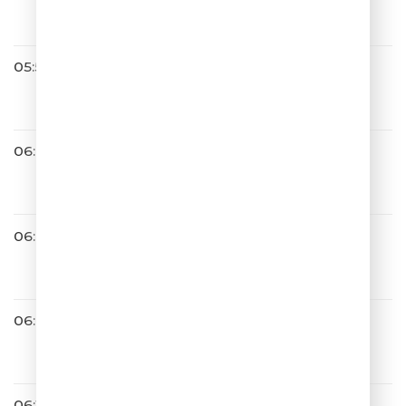
УЧЁНЫЕ 001
05:56
Tokio
Мы будем вместе
06:00
Galibri & Mavik
Чак Норрис
06:03
BIG STAND UP
06:07
Татьяна Куртукова
Матушка
06:11