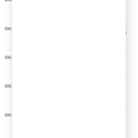
Ёлка
Хочу
06:14
Джиган feat. Юлия Савичева
Любить Больше Нечем
06:18
Браво
Дорога В Облака
06:21
Я ТАКОГО НЕ ГОВОРИЛ!
06:23
DABRO
На Счастье