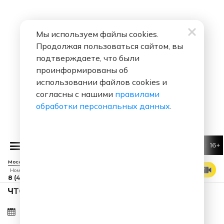
Мы используем файлы cookies.
Продолжая пользоваться сайтом, вы
подтверждаете, что были
проинформированы об
использовании файлов cookies и
согласны с нашими
правилами
обработки персональных данных
.
16+
Алексей В
Москва 88.7 FM
СМОТРЕТЬ ЭФИР
Номер прямого эфира
8 (495) 229 29 09
ЧТО ЗА ПЕСНЯ ЗВУЧАЛА В ЭФИРЕ?