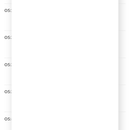
05:26
Город 312
Невероятный День
05:30
Игорь Николаев
Незнакомка
05:34
05:37
NYUSHA
Воспоминание
05:41
Хорошая Погода