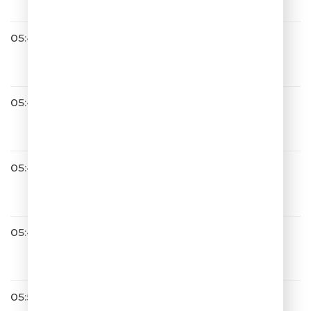
05:42
Сергей Лазарев
Идеальный мир
05:44
Ева Польна
Я Тебя Тоже Нет
05:46
Александр Айвазов
Бабочка-луна
05:49
Руки Вверх
Чужие Губы
05:53
ШУТИТЬ ИЗВОЛИТЕ?