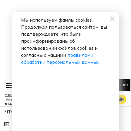
Мы используем файлы cookies.
Продолжая пользоваться сайтом, вы
подтверждаете, что были
проинформированы об
использовании файлов cookies и
согласны с нашими
правилами
обработки персональных данных
.
16+
Алексей
Москва 88.7 FM
СМОТРЕТЬ ЭФИР
Номер прямого эфира
8 (495) 229 29 09
ЧТО ЗА ПЕСНЯ ЗВУЧАЛА В ЭФИРЕ?