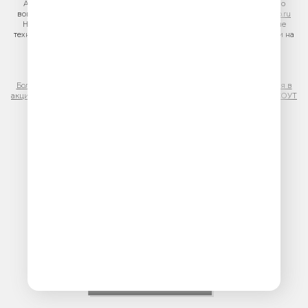
Адрес электронной почты для отправления досудебной претензии по
вопросам нарушения авторских и смежных прав:
copyright@gpmradio.ru
На информационном ресурсе (сайте) применяются рекомендательные
технологии (информационные технологии предоставления информации на
основе сбора, систематизации и анализа сведений, относящихся к
предпочтениям пользователей сети «Интернет», находящихся на
территории Российской Федерации)
Более подробная информация для правообладателей
|
Правила участия в
акциях, конкурсах, играх
|
Политика конфиденциальности
|
Результаты СОУТ
|
Реклама на Юмор FM
.