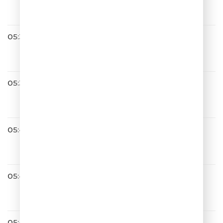
Незнакомка
05:34
05:37
NYUSHA
Воспоминание
05:41
Хорошая Погода
05:42
Сергей Лазарев
Идеальный мир
05:44