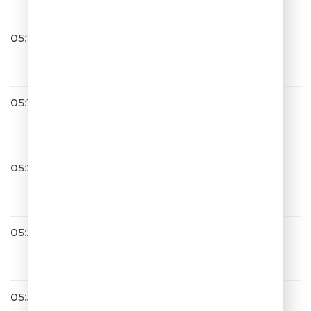
05:13
Братья Грим
Ресницы
05:16
Валерия
Мы Вместе
05:22
5sta Family
Раз, два
05:26
Город 312
Невероятный День
05:30
Игорь Николаев