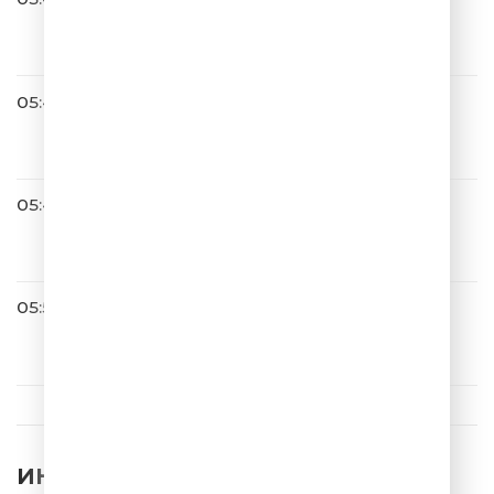
Ева Польна
Я Тебя Тоже Нет
05:46
Александр Айвазов
Бабочка-луна
05:49
Руки Вверх
Чужие Губы
05:53
ШУТИТЬ ИЗВОЛИТЕ?
УЧЁНЫЕ 001
ИНТЕРЕСНЫЕ НОВОСТИ