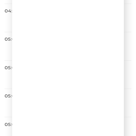
04:56
Банд'Эрос
Дорога К Тебе (Single)
05:00
JONY
Воздушный сарафан
05:03
ШУТКИПЕСНИ
05:06
Ани Лорак
Зажигай Сердце
05:09
Полина Гагарина
ВОДА