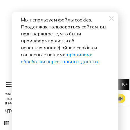
Мы используем файлы cookies.
Продолжая пользоваться сайтом, вы
подтверждаете, что были
проинформированы об
использовании файлов cookies и
согласны с нашими
правилами
обработки персональных данных
.
16+
Алексей 
Москва 88.7 FM
СМОТРЕТЬ ЭФИР
Номер прямого эфира
8 (495) 229 29 09
ЧТО ЗА ПЕСНЯ ЗВУЧАЛА В ЭФИРЕ?