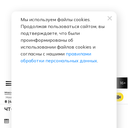
Мы используем файлы cookies.
Продолжая пользоваться сайтом, вы
подтверждаете, что были
проинформированы об
использовании файлов cookies и
согласны с нашими
правилами
обработки персональных данных
.
16+
Алексей Воробьев
Я
Москва 88.7 FM
СМОТРЕТЬ ЭФИР
Номер прямого эфира
8 (495) 229 29 09
ЧТО ЗА ПЕСНЯ ЗВУЧАЛА В ЭФИРЕ?