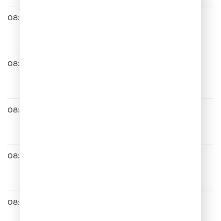
08:24
Юлианна Караулова
Самолёты
08:30
Леонид Агутин
Всё Ещё Вернётся
08:32
МакSим
Не Отдам
08:34
Весёлый Чат
08:36
Сергей Лазарев
Тут Или Там