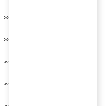
Маршрутка
09:03
ШУТКИПЕСНИ ПЛЮС
09:08
Дискотека Авария
Арам Зам Зам
09:13
Дима Билан
Невозможное Возможно
09:15
Мари Краймбрери
Нравится жить
09:18