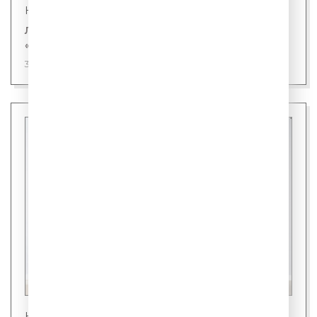
Новости
Лингвисты назвали первого кандидата на
«слово года»
31 июля 2026
Новости