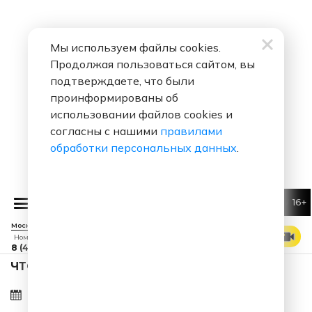
Мы используем файлы cookies.
Продолжая пользоваться сайтом, вы
подтверждаете, что были
проинформированы об
использовании файлов cookies и
согласны с нашими
правилами
обработки персональных данных
.
16+
Алексей
Москва 88.7 FM
СМОТРЕТЬ ЭФИР
Номер прямого эфира
8 (495) 229 29 09
ЧТО ЗА ПЕСНЯ ЗВУЧАЛА В ЭФИРЕ?