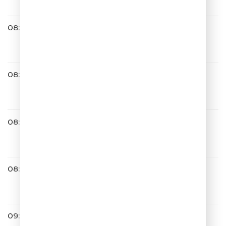
08:43
DABRO
Надо Повторить
08:46
Natali
Ветер С Моря Дул
08:49
Андрей Губин
Танцы
08:57
SEREBRO
Отпусти Меня
09:00
IOWA