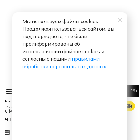
Мы используем файлы cookies.
Продолжая пользоваться сайтом, вы
подтверждаете, что были
проинформированы об
использовании файлов cookies и
согласны с нашими
правилами
обработки персональных данных
.
16+
Михаил Шуфутинский
Марджанджа
Москва 88.7 FM
СМОТРЕТЬ ЭФИР
Номер прямого эфира
8 (495) 229 29 09
ЧТО ЗА ПЕСНЯ ЗВУЧАЛА В ЭФИРЕ?