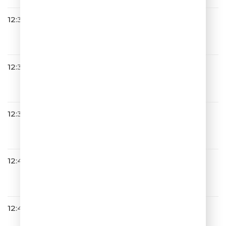
12:33
Весёлый Чат
12:35
Артур Пирожков
Само Собой
12:37
DABRO
Она Не Такая
12:44
NYUSHA
Выше
12:47
Михаил Шуфутинский
Марджанджа