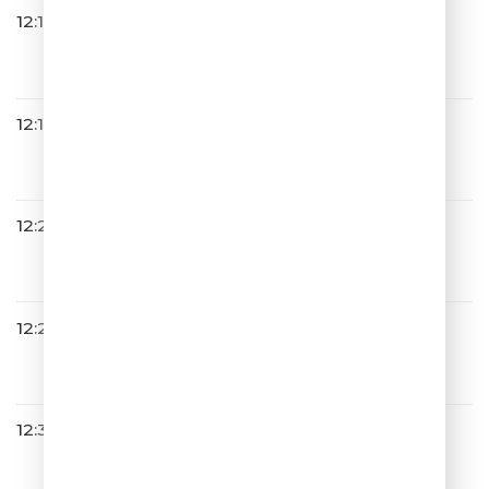
12:15
Валерия
Обычные Дела
12:19
САТЬЯ С ЮМОРОМ
12:23
Люся Чеботина
ЗЕЛЕНЫЕ ГЛАЗА
12:28
Дмитрий Колдун
Не Грусти
12:30
Жанна Фриске
Где-то Летом