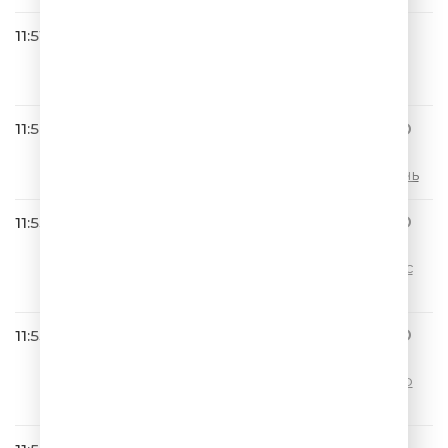
11:51
Руки Вверх feat. DJ VITAL & 3
Желания
18 Мне Уже
11:54
ЛЮБИМЫЕ АНЕКДОТЫ ИГО
РЯ МАМЕНКО
00206 Армия.Генеральская дочь
11:55
ЛЮБИМЫЕ АНЕКДОТЫ ИГО
РЯ МАМЕНКО
00090 Банк.Кредит.Стыд предс
тояния
11:55
ЛЮБИМЫЕ АНЕКДОТЫ ИГО
РЯ МАМЕНКО
00159 Милая прости.Не ешь, др
угое приготовлю