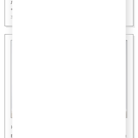
Лингвисты назвали первого кандидата на
«слово года»
31 июля 2026
Новости
В Японии представили холодильник для людей