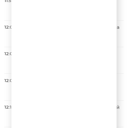
11:57
Слава
2Л, 2Ю
12:00
Мумий Тролль & Filatov & Kara
s
Аморе Море
12:05
Братья Грим
Самая Любимая Музыка
12:09
A’Studio
Только С Тобой
12:11
Дискотека Авария & Николай
Басков
Фантазёр