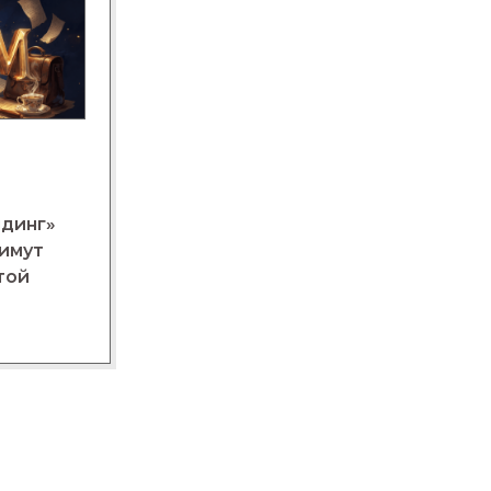
лдинг»
нимут
той