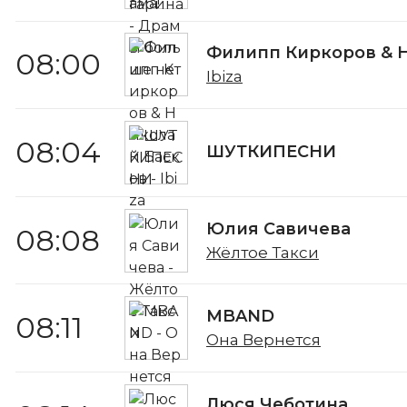
Филипп Киркоров & 
08:00
Ibiza
08:04
ШУТКИПЕСНИ
Юлия Савичева
08:08
Жёлтое Такси
MBAND
08:11
Она Вернется
Люся Чеботина