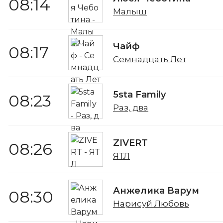
08:14
Малыш
Чайф
08:17
Семнадцать Лет
5sta Family
08:23
Раз, два
ZIVERT
08:26
ЯТЛ
Анжелика Варум
08:30
Нарисуй Любовь