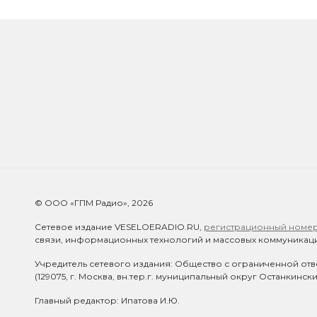
© ООО «ГПМ Радио», 2026
Сетевое издание VESELOERADIO.RU,
регистрационный номер 
связи, информационных технологий и массовых коммуникаци
Учредитель сетевого издания: Общество с ограниченной отв
(129075, г. Москва, вн.тер.г. муниципальный округ Останкинск
Главный редактор: Ипатова И.Ю.