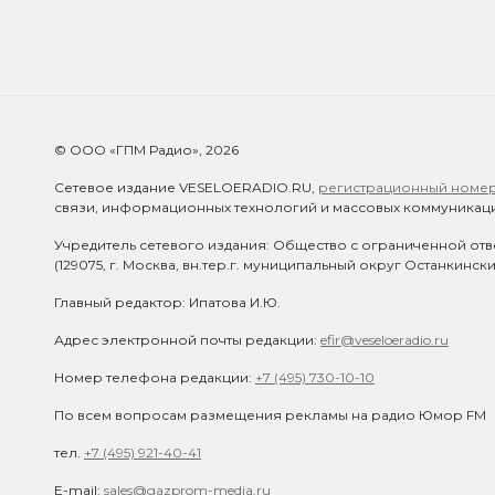
© ООО «ГПМ Радио», 2026
Сетевое издание VESELOERADIO.RU,
регистрационный номер 
связи, информационных технологий и массовых коммуникаци
Учредитель сетевого издания: Общество с ограниченной отв
(129075, г. Москва, вн.тер.г. муниципальный округ Останкинск
Главный редактор: Ипатова И.Ю.
Адрес электронной почты редакции:
efir@veseloeradio.ru
Номер телефона редакции:
+7 (495) 730-10-10
По всем вопросам размещения рекламы на радио Юмор FM
тел.
+7 (495) 921-40-41
E-mail:
sales@gazprom-media.ru