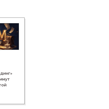
лдинг»
нимут
той