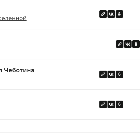
Вселенной
я Чеботина