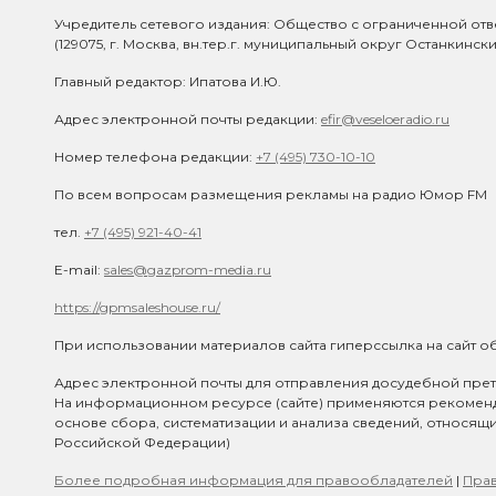
Учредитель сетевого издания: Общество с ограниченной отв
(129075, г. Москва, вн.тер.г. муниципальный округ Останкинск
Главный редактор: Ипатова И.Ю.
Адрес электронной почты редакции:
efir@veseloeradio.ru
Номер телефона редакции:
+7 (495) 730-10-10
По всем вопросам размещения рекламы на радио Юмор FM
тел.
+7 (495) 921-40-41
E-mail:
sales@gazprom-media.ru
https://gpmsaleshouse.ru/
При использовании материалов сайта гиперссылка на сайт об
Адрес электронной почты для отправления досудебной прет
На информационном ресурсе (сайте) применяются рекомен
основе сбора, систематизации и анализа сведений, относящ
Российской Федерации)
Более подробная информация для правообладателей
|
Прав