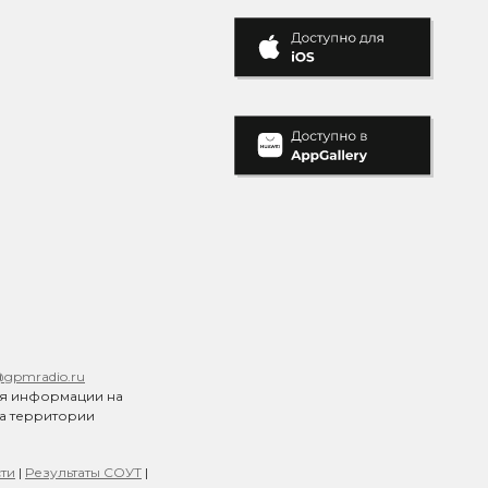
@gpmradio.ru
ия информации на
на территории
ти
|
Результаты СОУТ
|