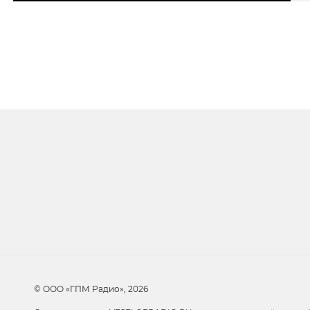
Очередь прослуши
Добавьте в очередь прослушивания другие 
© ООО «ГПМ Радио», 2026