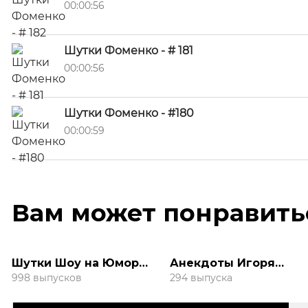
00:00:56
Шутки Фоменко - # 181
00:00:56
Шутки Фоменко - #180
00:00:59
Вам может понравить
Шутки Шоу на Юмор
Анекдоты Игоря
FM
Маменко
998 выпусков
294 выпуска