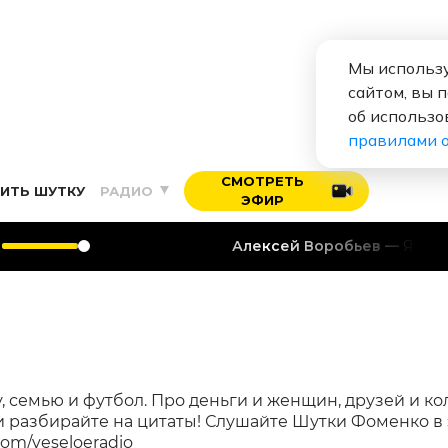
Мы использу
сайтом, вы 
об использо
правилами 
СМОТРЕТЬ
ИТЬ ШУТКУ
РАДИО
ЭФИР
Алексей Воробьев
Я тебя люблю
, семью и футбол. Про деньги и женщин, друзей и кол
и разбирайте на цитаты! Слушайте Шутки Фоменко в
com/veseloeradio