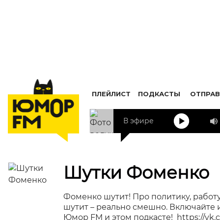
ПЛЕЙЛИСТ
ПОДКАСТЫ
ОТПРАВ
В эфире
Шутки Фоменко
Фоменко шутит! Про политику, работу
шутит – реально смешно. Включайте 
Юмор FM и этом подкасте! https://vk.