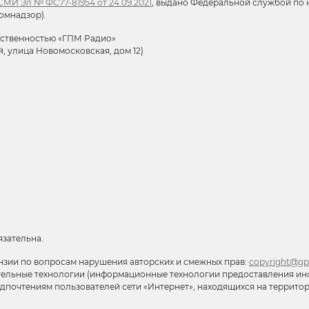
МИ Эл № ФС77-81954 от 24.09.2021
, выдано Федеральной службой по н
омнадзор).
тственностью «ГПМ Радио»
й, улица Новомосковская, дом 12)
язательна.
нзии по вопросам нарушения авторских и смежных прав:
copyright@gp
тельные технологии (информационные технологии предоставления ин
редпочтениям пользователей сети «Интернет», находящихся на террит