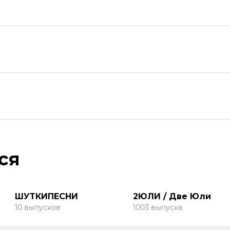
ся
ШУТКИПЕСНИ
2ЮЛИ / Две Юли
10 выпусков
1003 выпуска