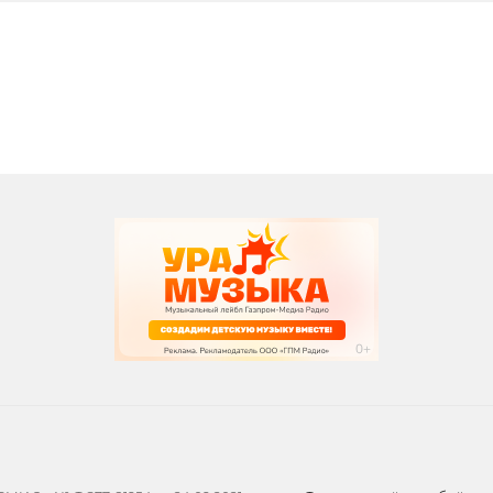
вания
записи программ