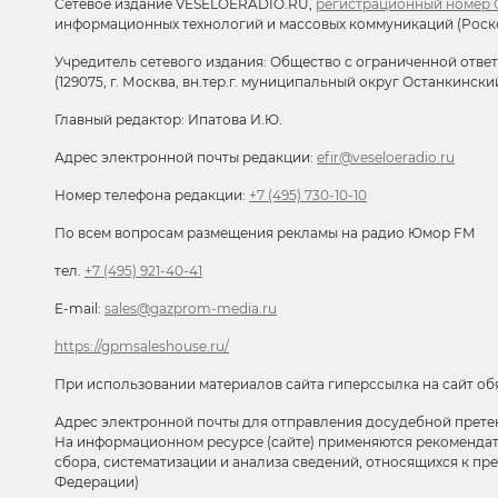
Сетевое издание VESELOERADIO.RU,
регистрационный номер С
информационных технологий и массовых коммуникаций (Роск
Учредитель сетевого издания: Общество с ограниченной отве
(129075, г. Москва, вн.тер.г. муниципальный округ Останкински
Главный редактор: Ипатова И.Ю.
Адрес электронной почты редакции:
efir@veseloeradio.ru
Номер телефона редакции:
+7 (495) 730-10-10
По всем вопросам размещения рекламы на радио Юмор FM
тел.
+7 (495) 921-40-41
E-mail:
sales@gazprom-media.ru
https://gpmsaleshouse.ru/
При использовании материалов сайта гиперссылка на сайт об
Адрес электронной почты для отправления досудебной прете
На информационном ресурсе (сайте) применяются рекоменда
сбора, систематизации и анализа сведений, относящихся к п
Федерации)