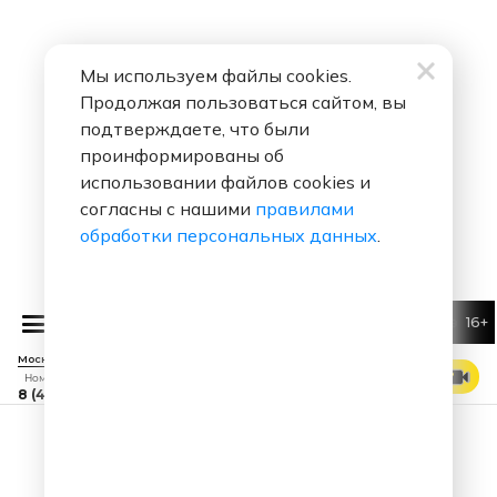
Мы используем файлы cookies.
Продолжая пользоваться сайтом, вы
подтверждаете, что были
проинформированы об
использовании файлов cookies и
согласны с нашими
правилами
обработки персональных данных
.
16+
Алексей Воробьев
Я те
Москва 88.7 FM
СМОТРЕТЬ ЭФИР
Номер прямого эфира
8 (495) 229 29 09