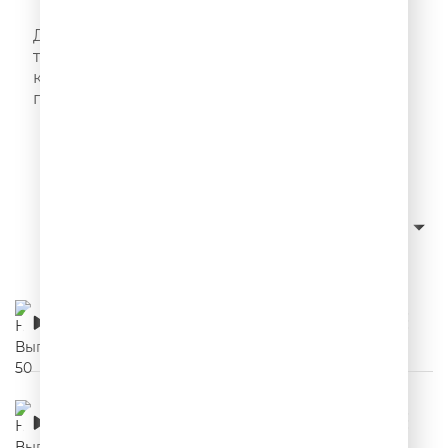
НЕРЕКЛАМА
Добро пожаловать на рынок выдуманных
товаров и услуг! Нерекламные ролики –
каждый день в эфире Юмор FM и в этом
подкасте!
Слушать с начала
сначала новые
Сортировка:
НЕРЕКЛАМА. Выпуск 50
00:03:32
НЕРЕКЛАМА. Выпуск 49
00:03:21