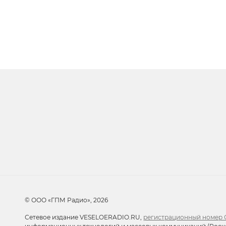
Очередь прослуши
Добавьте в очередь прослушивания другие 
© ООО «ГПМ Радио», 2026
Сетевое издание VESELOERADIO.RU,
регистрационный номер С