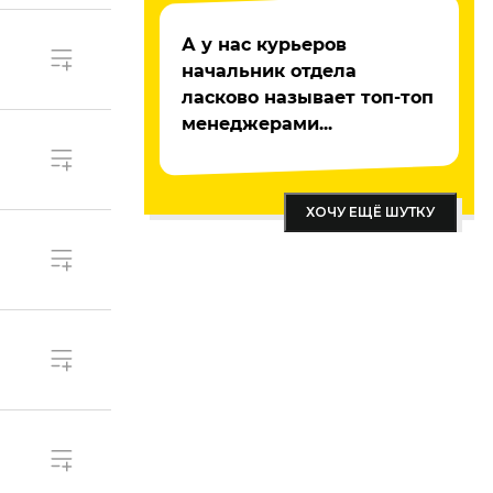
А у нас курьеров
начальник отдела
ласково называет топ-топ
менеджерами...
ХОЧУ ЕЩЁ ШУТКУ