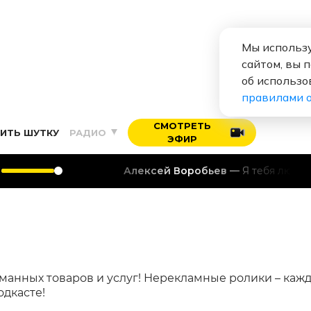
Мы использу
сайтом, вы 
об использо
правилами 
СМОТРЕТЬ
ИТЬ ШУТКУ
РАДИО
ЭФИР
Алексей Воробьев
Я тебя люблю
манных товаров и услуг! Нерекламные ролики – каж
одкасте!