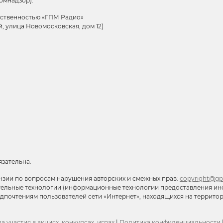
омнадзор).
тственностью «ГПМ Радио»
й, улица Новомосковская, дом 12)
язательна.
нзии по вопросам нарушения авторских и смежных прав:
copyright@gp
тельные технологии (информационные технологии предоставления ин
редпочтениям пользователей сети «Интернет», находящихся на террит
а участия в акциях, конкурсах, играх
|
Политика конфиденциальности