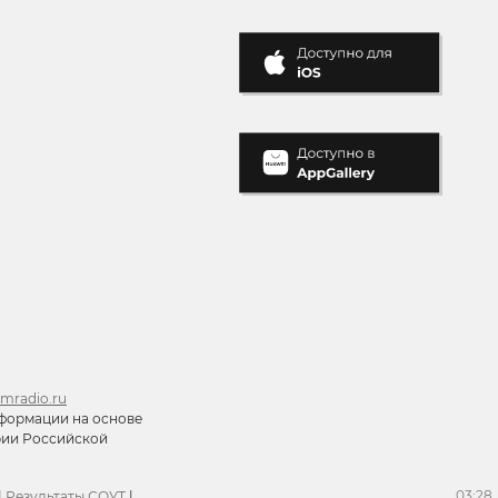
mradio.ru
формации на основе
ории Российской
03:28
|
Результаты СОУТ
|