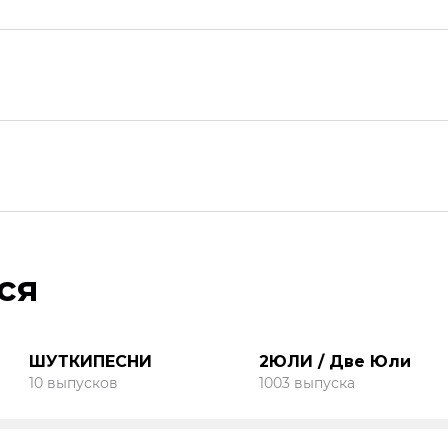
ся
ШУТКИПЕСНИ
2ЮЛИ / Две Юли
10 выпусков
1003 выпуска