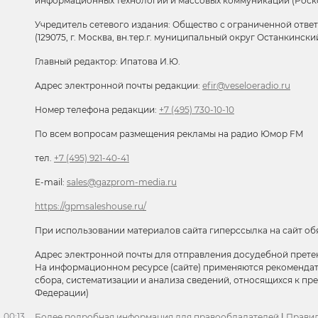
информационных технологий и массовых коммуникаций (Роск
Учредитель сетевого издания: Общество с ограниченной отве
(129075, г. Москва, вн.тер.г. муниципальный округ Останкински
Главный редактор: Ипатова И.Ю.
Адрес электронной почты редакции:
efir@veseloeradio.ru
Номер телефона редакции:
+7 (495) 730-10-10
По всем вопросам размещения рекламы на радио Юмор FM
тел.
+7 (495) 921-40-41
E-mail:
sales@gazprom-media.ru
https://gpmsaleshouse.ru/
При использовании материалов сайта гиперссылка на сайт об
Адрес электронной почты для отправления досудебной прете
На информационном ресурсе (сайте) применяются рекоменда
сбора, систематизации и анализа сведений, относящихся к п
Федерации)
00:13
Более подробная информация для правообладателей
|
Правил